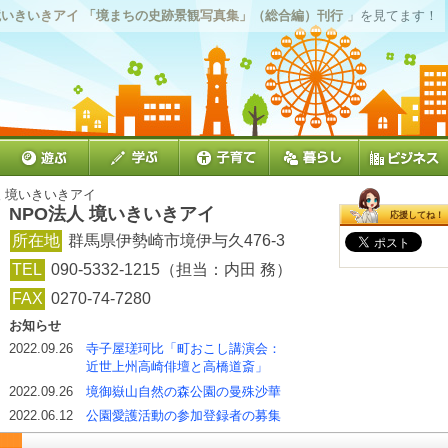
 境いきいきアイ 「境まちの史跡景観写真集」（総合編）刊行
」を見てます！
人 境いきいきアイ
NPO法人 境いきいきアイ
応援してね！
所在地
群馬県伊勢崎市境伊与久476‐3
TEL
090-5332-1215（担当：内田 務）
FAX
0270-74-7280
お知らせ
2022.09.26
寺子屋瑳珂比「町おこし講演会：
近世上州高崎俳壇と高橋道斎」
2022.09.26
境御嶽山自然の森公園の曼殊沙華
2022.06.12
公園愛護活動の参加登録者の募集