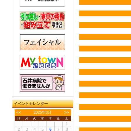
イベントカレンダー
<<
2026年8月
>>
日
月
火
水
木
金
土
1
2
3
4
5
6
7
8