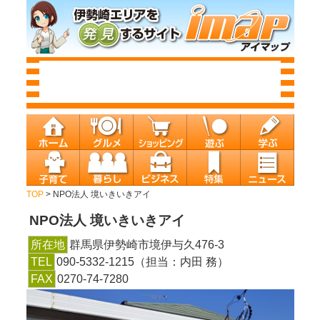
TOP
> NPO法人 境いきいきアイ
NPO法人 境いきいきアイ
所在地
群馬県伊勢崎市境伊与久476‐3
TEL
090-5332-1215（担当：内田 務）
FAX
0270-74-7280