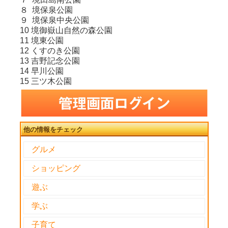
８ 境保泉公園
９ 境保泉中央公園
10 境御嶽山自然の森公園
11 境東公園
12 くすのき公園
13 吉野記念公園
14 早川公園
15 三ツ木公園
他の情報をチェック
グルメ
ショッピング
遊ぶ
学ぶ
子育て