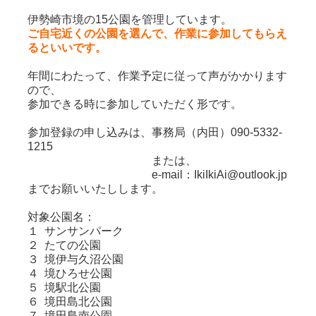
伊勢崎市境の15公園を管理しています。
ご自宅近くの公園を選んで、作業に参加してもらえ
るといいです。
年間にわたって、作業予定に従って声がかかります
ので、
参加できる時に参加していただく形です。
参加登録の申し込みは、事務局（内田）090-5332-
1215
または、
e-mail：IkiIkiAi@outlook.jp
までお願いいたしします。
対象公園名：
１ サンサンパーク
２ たての公園
３ 境伊与久沼公園
４ 境ひろせ公園
５ 境駅北公園
６ 境田島北公園
７ 境田島南公園