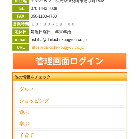
所在地
〒372-0812 群馬県伊勢崎市連取町1838
TEL
070-1443-8008
FAX
050-1103-4780
営業時間
１０：００～１９：００
定休日
毎週日曜日・年末年始
e-mail
ashiba@daikichi-kougyou.co.jp
URL
https://daikichi-kougyou.co.jp/
他の情報をチェック
グルメ
ショッピング
遊ぶ
学ぶ
子育て