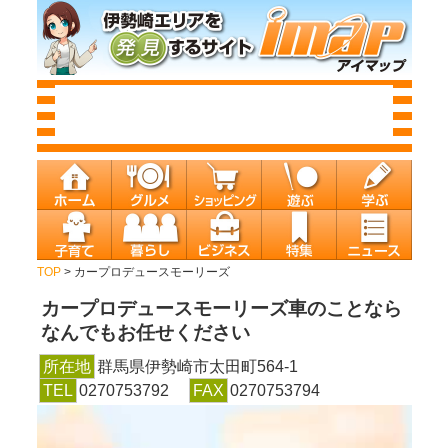
TOP
> カープロデュースモーリーズ
カープロデュースモーリーズ
車のことなら
なんでもお任せください
所在地
群馬県伊勢崎市太田町564-1
TEL
0270753792
FAX
0270753794