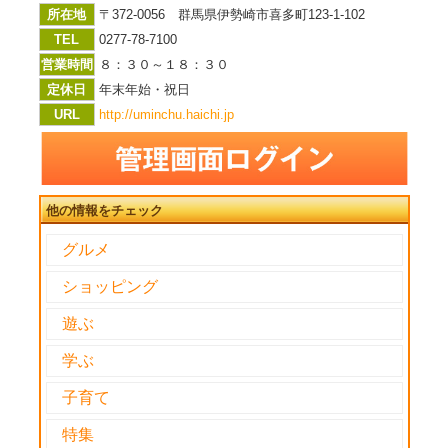
所在地
〒372-0056 群馬県伊勢崎市喜多町123-1-102
TEL
0277-78-7100
営業時間
８：３０～１８：３０
定休日
年末年始・祝日
URL
http://uminchu.haichi.jp
他の情報をチェック
グルメ
ショッピング
遊ぶ
学ぶ
子育て
特集