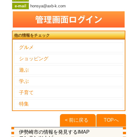
e-mail
honsya@axb-k.com
他の情報をチェック
グルメ
ショッピング
遊ぶ
学ぶ
子育て
特集
< 前に戻る
TOPへ
伊勢崎市の情報を発見するIMAP