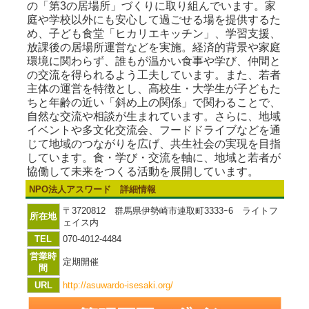
の「第3の居場所」づくりに取り組んでいます。家
庭や学校以外にも安心して過ごせる場を提供するた
め、子ども食堂「ヒカリエキッチン」、学習支援、
放課後の居場所運営などを実施。経済的背景や家庭
環境に関わらず、誰もが温かい食事や学び、仲間と
の交流を得られるよう工夫しています。また、若者
主体の運営を特徴とし、高校生・大学生が子どもた
ちと年齢の近い「斜め上の関係」で関わることで、
自然な交流や相談が生まれています。さらに、地域
イベントや多文化交流会、フードドライブなどを通
じて地域のつながりを広げ、共生社会の実現を目指
しています。食・学び・交流を軸に、地域と若者が
協働して未来をつくる活動を展開しています。
NPO法人アスワード 詳細情報
〒3720812 群馬県伊勢崎市連取町3333ｰ6 ライトフ
所在地
ェイス内
TEL
070-4012-4484
営業時
定期開催
間
URL
http://asuwardo-isesaki.org/