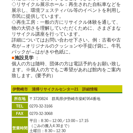
◇リサイクル展示ホール：再生された自転車などを
展示し、環境フェスティバル等のイベントを利用し
市民に提供しています。
◇再生工房：一般の方にリサイクル体験を通して、
物の大切さを理解していただくために、さまざまな
リサイクル講座を行っています。
詳細についてはお問い合わせ下さい。例：古着や古
布が→オリジナルのクッションや手提げ袋に。牛乳
パックが→はがきや色紙に。
■
施設見学
：
個人の方は随時、団体の方は電話予約をお願い致し
ます。※個人の方でもご希望があれば館内をご案内
致します。(要予約）
伊勢崎市 清掃リサイクルセンター21 詳細情報
所在地
〒3720824 群馬県伊勢崎市柴町954番地
TEL
0270-32-3166
FAX
0270-32-3068
平日：8:30～12:00／13:00～17:15
（ごみの搬入4:30まで）
営業時間
土曜日：8:30～12:30