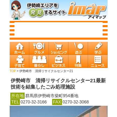
TOP
> 伊勢崎市 清掃リサイクルセンター21
伊勢崎市 清掃リサイクルセンター21
最新
技術を結集したごみ処理施設
所在地
群馬県伊勢崎市柴町954番地
TEL
0270-32-3166
FAX
0270-32-3068