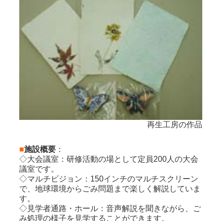
ホール
再生工房の作品
■
施設概要
：
◇大会議室：研修活動の場として定員200人の大会
議室です。
◇マルチビジョン：150インチのマルチスクリーン
で、地球環境からごみ問題まで楽しく解説していま
す。
◇見学者通路・ホール：音声解説を聞きながら、ご
み処理の様子を見学することができます。