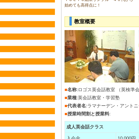
始めても高得点に！
教室概要
■
名称
:ロゴス英会話教室 （英検準
■
業種
:英会話教室・学習塾
■
代表者名
:ラマナーデン・アント
■
授業時間割と授業料
:
成人英会話クラス
入会金
10,000円