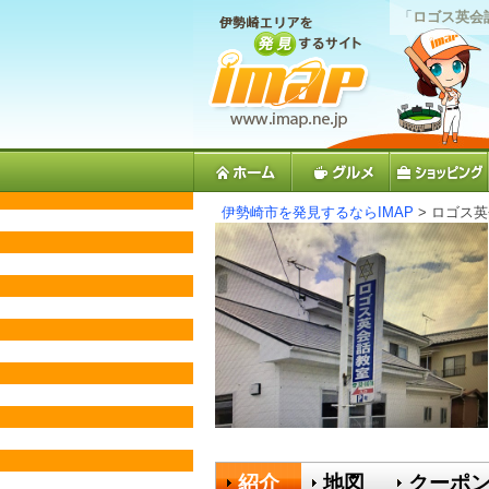
「
ロゴス英会
伊勢崎市を発見するならIMAP
> ロゴス
紹介
地図
クーポ