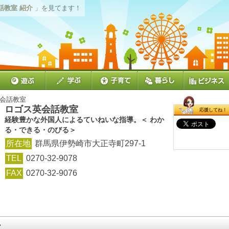
話教室 紹介
」を見てます！
英会話教室
ロゴス英会話教室
応援してね！
経験豊かな外国人によるていねいな指導。＜ わか
る・できる・のびる＞
所在地
群馬県伊勢崎市大正寺町297-1
TEL
0270-32-9078
FAX
0270-32-9076
ン