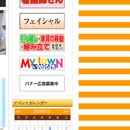
イベントカレンダー
<<
2026年8月
>>
日
月
火
水
木
金
土
1
2
3
4
5
6
7
8
の