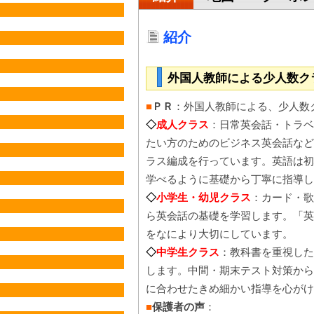
紹介
外国人教師による少人数ク
■
ＰＲ
：外国人教師による、少人数
◇
成人クラス
：日常英会話・トラベ
たい方のためのビジネス英会話など
ラス編成を行っています。英語は初
学べるように基礎から丁寧に指導し
◇
小学生・幼児クラス
：カード・歌
ら英会話の基礎を学習します。「英
をなにより大切にしています。
◇
中学生クラス
：教科書を重視した
します。中間・期末テスト対策から
に合わせたきめ細かい指導を心がけ
■
保護者の声
：