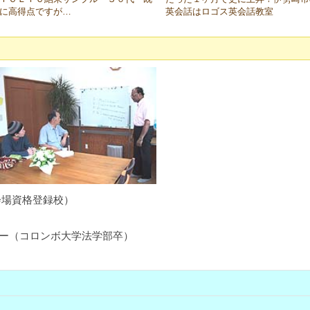
に高得点ですが…
英会話はロゴス英会話教室
会場資格登録校）
ニー（コロンボ大学法学部卒）