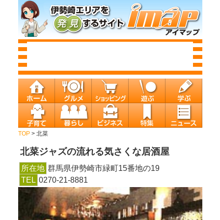
TOP
> 北菜
北菜
ジャズの流れる気さくな居酒屋
所在地
群馬県伊勢崎市緑町15番地の19
TEL
0270-21-8881