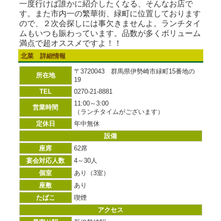
一度行けば誰かに紹介したくなる、そんなお店で
す。また市内一の繁華街、緑町に位置しております
ので、２次会探しには事欠きませんよ。ランチタイ
ムもいつも賑わっています。品数が多くボリューム
満点で超オススメですよ！！
北菜 詳細情報
〒3720043 群馬県伊勢崎市緑町15番地の
所在地
19
TEL
0270-21-8881
11:00～3:00
営業時間
（ランチタイムがございます）
定休日
年中無休
設備
座席
62席
宴会対応人数
4～30人
個室
あり（3室）
座敷
あり
たばこ
喫煙
アクセス