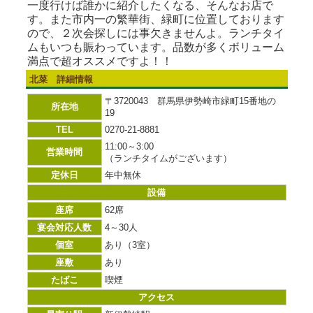
一度行けば誰かに紹介したくなる、そんなお店で
す。また市内一の繁華街、緑町に位置しております
ので、２次会探しには事欠きませんよ。ランチタイ
ムもいつも賑わっています。品数が多くボリューム
満点で超オススメですよ！！
北菜 詳細情報
〒3720043 群馬県伊勢崎市緑町15番地の
所在地
19
TEL
0270-21-8881
11:00～3:00
営業時間
（ランチタイムがございます）
定休日
年中無休
設備
座席
62席
宴会対応人数
4～30人
個室
あり（3室）
座敷
あり
たばこ
喫煙
アクセス