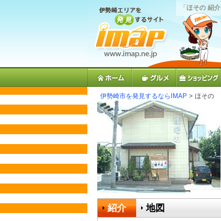
「
ほその 紹
伊勢崎市を発見するならIMAP
> ほその
紹介
地図