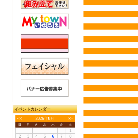
イベントカレンダー
<<
2026年8月
>>
日
月
火
水
木
金
土
1
2
3
4
5
6
7
8