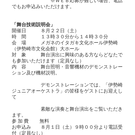
※ＷＥＢ応募が難しい場合、電話
でもお申込みいただけます。
「舞台技術説明会」
開催日 ８月２２日（土）
時 間 １３時３０分から１４時３０分
会 場 メガネのイタガキ文化ホール伊勢崎
（伊勢崎市文化会館）大ホール
対 象 舞台演出に興味のある方ならどなたで
も参加いただけます（定員なし）
内 容 舞台照明・音響機材のデモンストレー
ション及び機材説明。
デモンストレーションでは、「伊勢崎
ジュニアオーケストラ」の皆様をゲストにお迎えし
て
素敵な演奏と舞台演出をご覧いただき
ます。
参 加 費 無料
お申込み ８月１日（土）９時００分より電話受
付（定員なし）