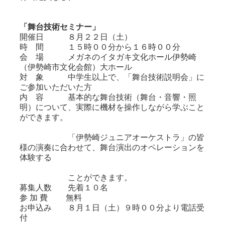
「舞台技術セミナー」
開催日 ８月２２日（土）
時 間 １５時００分から１６時００分
会 場 メガネのイタガキ文化ホール伊勢崎
（伊勢崎市文化会館）大ホール
対 象 中学生以上で、「舞台技術説明会」に
ご参加いただいた方
内 容 基本的な舞台技術（舞台・音響・照
明）について、実際に機材を操作しながら学ぶこと
ができます。
「伊勢崎ジュニアオーケストラ」の皆
様の演奏に合わせて、舞台演出のオペレーションを
体験する
ことができます。
募集人数 先着１０名
参 加 費 無料
お申込み ８月１日（土）９時００分より電話受
付