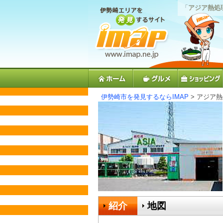
「
アジア熱処
伊勢崎市を発見するならIMAP
> アジア
紹介
地図