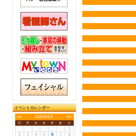
イベントカレンダー
<<
2026年8月
>>
日
月
火
水
木
金
土
1
2
3
4
5
6
7
8