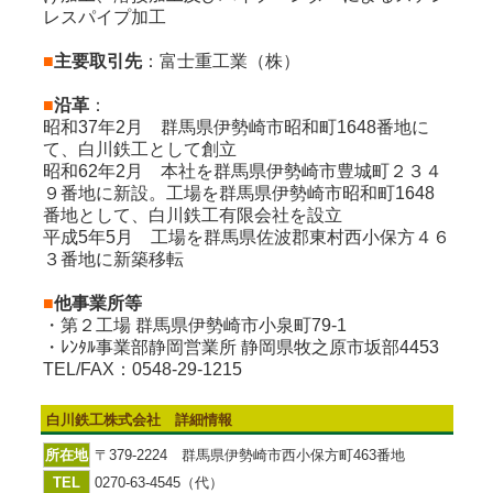
レスパイプ加工
■
主要取引先
：富士重工業（株）
■
沿革
：
昭和37年2月 群馬県伊勢崎市昭和町1648番地に
て、白川鉄工として創立
昭和62年2月 本社を群馬県伊勢崎市豊城町２３４
９番地に新設。工場を群馬県伊勢崎市昭和町1648
番地として、白川鉄工有限会社を設立
平成5年5月 工場を群馬県佐波郡東村西小保方４６
３番地に新築移転
■
他事業所等
・第２工場 群馬県伊勢崎市小泉町79-1
・ﾚﾝﾀﾙ事業部静岡営業所 静岡県牧之原市坂部4453
TEL/FAX：0548-29-1215
白川鉄工株式会社 詳細情報
所在地
〒379-2224 群馬県伊勢崎市西小保方町463番地
TEL
0270-63-4545（代）