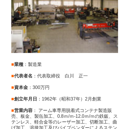
■
業種
：製造業
■
代表者名
：代表取締役 白川 正一
■
資本金
：300万円
■
創立年月日
：1962年（昭和37年）2月創業
■
営業内容
： アーム車専用脱着式コンテナ製造販
売、板金、製缶加工、0.8ｍ/ｍ-12.0ｍ/ｍの鉄鈑、ス
テンレス、軽合金等のレーザー加工、切断加工、曲
げ加工、溶接加工及びパイプペンダーによるステン