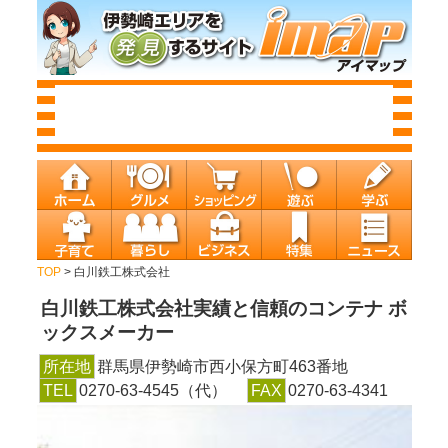
TOP
> 白川鉄工株式会社
白川鉄工株式会社
実績と信頼のコンテナ ボ
ックスメーカー
所在地
群馬県伊勢崎市西小保方町463番地
TEL
0270-63-4545（代）
FAX
0270-63-4341