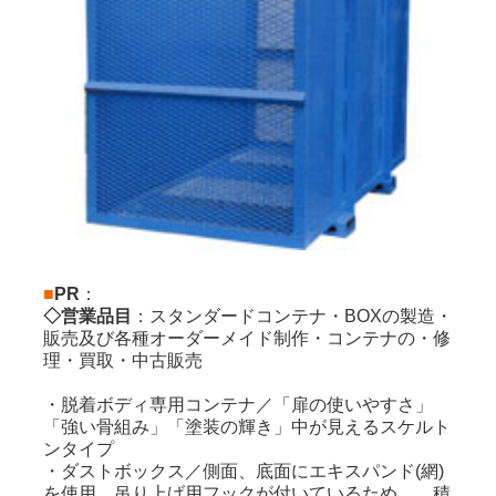
ンテナ
■
PR
：
◇営業品目
：スタンダードコンテナ・BOXの製造・
販売及び各種オーダーメイド制作・コンテナの・修
理・買取・中古販売
・脱着ボディ専用コンテナ／「扉の使いやすさ」
「強い骨組み」「塗装の輝き」中が見えるスケルト
ンタイプ
・ダストボックス／側面、底面にエキスパンド(網)
を使用。吊り上げ用フックが付いているため、 積