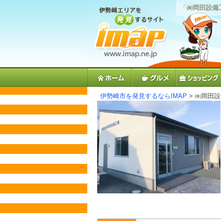
「
㈱岡田設備
伊勢崎市を発見するならIMAP
> ㈱岡田