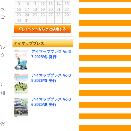
9
10
11
12
13
14
15
もち
16
17
18
19
20
21
22
23
24
25
26
27
28
29
いご
30
31
アイマッププレス
ブル
アイマッププレス Vol3
ンタ
7 2025/冬 発行
アイマッププレス Vol3
8 2026/春 発行
が
ご相
アイマッププレス Vol3
6 2025/夏 発行
がお