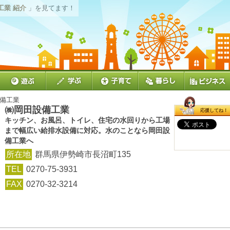
工業 紹介
」を見てます！
設備工業
㈱岡田設備工業
応援してね！
キッチン、お風呂、トイレ、住宅の水回りから工場
まで幅広い給排水設備に対応。水のことなら岡田設
備工業へ
所在地
群馬県伊勢崎市長沼町135
TEL
0270-75-3931
FAX
0270-32-3214