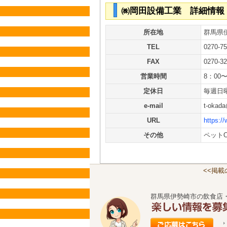
㈱岡田設備工業 詳細情報
所在地
群馬県
TEL
0270-75
FAX
0270-32
営業時間
8：00〜
定休日
毎週日
e-mail
t-okada
URL
https:/
その他
ペットO
<<掲
群馬県伊勢崎市の飲食店