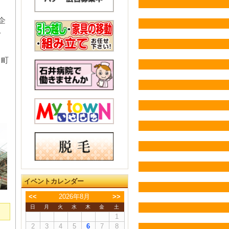
企
せ
も町
。
イベントカレンダー
<<
2026年8月
>>
日
月
火
水
木
金
土
1
2
3
4
5
6
7
8