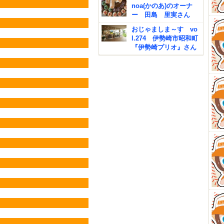
noa(かのあ)のオーナ
ー 田島 里実さん
おじゃましま～す vo
l.274 伊勢崎市昭和町
『伊勢崎プリオ』さん