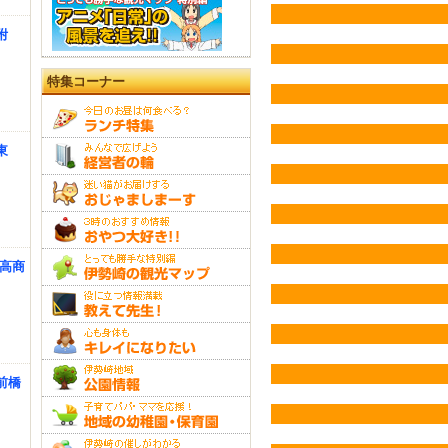
附
特集コーナー
東
 高商
前橋