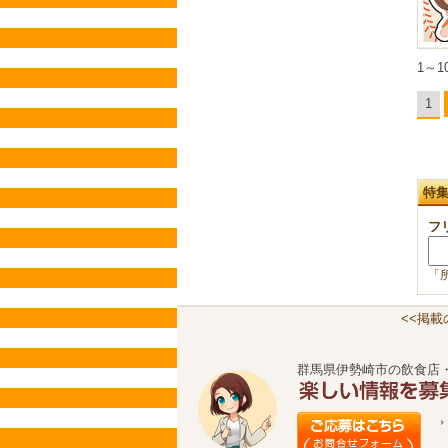
1～1
1
特
フ
「
<<掲
群馬県伊勢崎市の飲食店