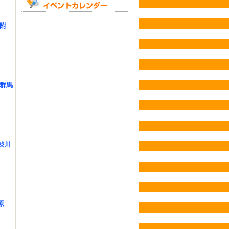
大附
 群馬
渋川
原