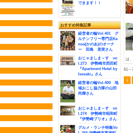
できます！！
おすすめ特集記事
経営者の輪Vol.401 グ
ルテンフリー専門店Ka
noa(かのあ)のオーナ
ー 田島 里実さん
おじゃましま～す vo
は、
l.273 伊勢崎市西田町
『Apartment Hotel by
61～
Isesaki』さん
1
経営者の輪Vol.400 地
域おこし協力隊の山田
尚輝さん
おじゃましま～す vo
l.274 伊勢崎市昭和町
『伊勢崎プリオ』さん
グルメ・ランチ特集Vo
l. 266 伊勢崎市富塚町