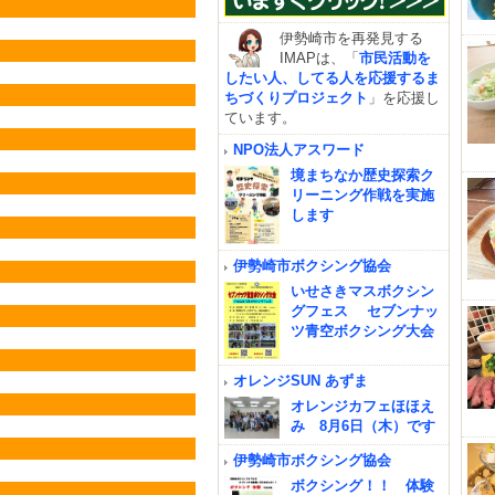
伊勢崎市を再発見する
IMAPは、「
市民活動を
したい人、してる人を応援するま
ちづくりプロジェクト
」を応援し
ています。
NPO法人アスワード
境まちなか歴史探索ク
リーニング作戦を実施
します
伊勢崎市ボクシング協会
いせさきマスボクシン
グフェス セブンナッ
ツ青空ボクシング大会
オレンジSUN あずま
オレンジカフェほほえ
み 8月6日（木）です
伊勢崎市ボクシング協会
ボクシング！！ 体験