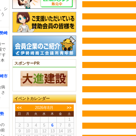
て、シ
よう
.
伊勢崎
ヨー
場で
すす
＋本
スポンサーPR
勢崎市
会病
」さ
お
イベントカレンダー
<<
2026年8月
>>
伊勢
日
月
火
水
木
金
土
1
ルの
2
3
4
5
6
7
8
の前
9
10
11
12
13
14
15
ラン