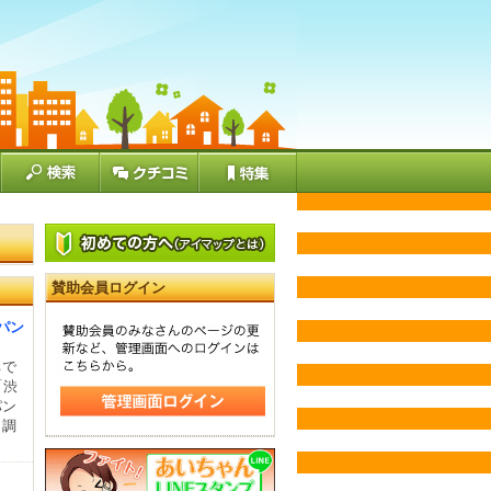
賛助会員ログイン
パン
ちで
「渋
パン
。調