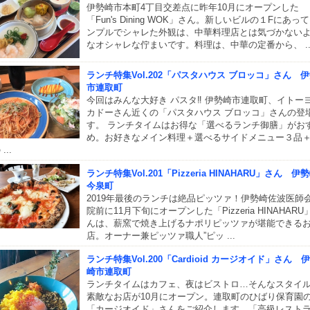
伊勢崎市本町4丁目交差点に昨年10月にオープンした
「Fun's Dining WOK」さん。新しいビルの１Fにあっ
ンプルでシャレた外観は、中華料理店とは気づかない
なオシャレな佇まいです。料理は、中華の定番から、 ..
ランチ特集Vol.202「パスタハウス ブロッコ」さん 
市連取町
今回はみんな大好き パスタ‼ 伊勢崎市連取町、イトー
カドーさん近くの「パスタハウス ブロッコ」さんの登
す。 ランチタイムはお得な「選べるランチ御膳」がお
め。お好きなメイン料理＋選べるサイドメニュー３品
...
ランチ特集Vol.201「Pizzeria HINAHARU」さん 伊
今泉町
2019年最後のランチは絶品ピッツァ！伊勢崎佐波医師
院前に11月下旬にオープンした「Pizzeria HINAHARU
んは、薪窯で焼き上げるナポリピッツァが堪能できる
店。オーナー兼ピッツァ職人”ピッ ...
ランチ特集Vol.200「Cardioid カージオイド」さん 
崎市連取町
ランチタイムはカフェ、夜はビストロ…そんなスタイ
素敵なお店が10月にオープン。連取町のひばり保育園
「カージオイド」さんをご紹介します。「高級レスト