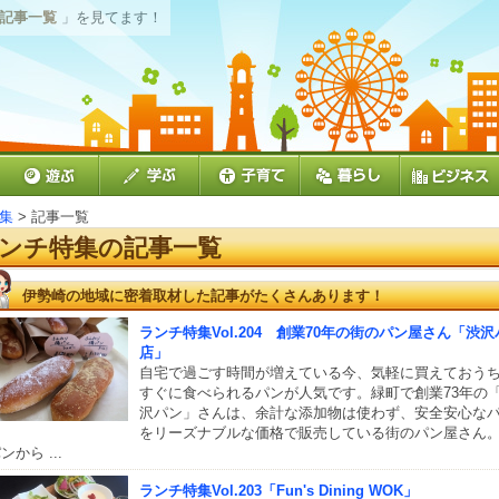
 記事一覧
」を見てます！
集
> 記事一覧
ンチ特集の記事一覧
伊勢崎の地域に密着取材した記事がたくさんあります！
ランチ特集Vol.204 創業70年の街のパン屋さん「渋沢
店」
自宅で過ごす時間が増えている今、気軽に買えておう
すぐに食べられるパンが人気です。緑町で創業73年の
沢パン」さんは、余計な添加物は使わず、安全安心な
をリーズナブルな価格で販売している街のパン屋さん
ンから ...
ランチ特集Vol.203「Fun's Dining WOK」