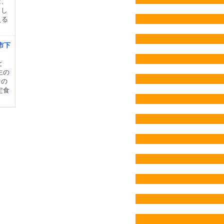
は、
とし
える
市下
と
主の
中の
定食