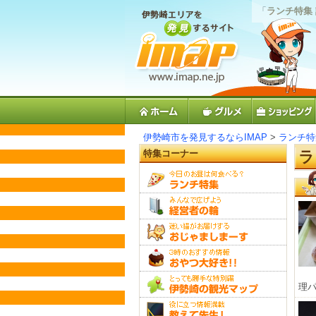
「
ランチ特集
伊勢崎市を発見するならIMAP
>
ランチ特
特集コーナー
ラ
理パ