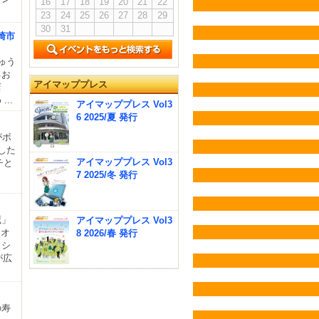
16
17
18
19
20
21
22
23
24
25
26
27
28
29
30
31
崎市
ゅう
るお
アイマッププレス
店
..
アイマッププレス Vol3
6 2025/夏 発行
がボ
した
アイマッププレス Vol3
チと
7 2025/冬 発行
蔵」
アイマッププレス Vol3
はオ
8 2026/春 発行
ッシ
が広
の寿