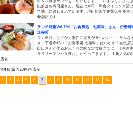
司＆和食膳ランチをご紹介します。「いまふく」さん
以前はお寿司屋さん、現在は寿司・和食ダイニング店
て地元に親しまれています。境町駅近で創業50年を迎
老舗店です ...
ランチ特集Vol.194「お食事処 七菜味」さん 伊勢崎
道寺町
ランチ時。とにかく無性に定食が食べたい～！ そんな
き、下道寺町の「お食事処 七菜味」はいかが？女性店
田口さんが作るおふくろの味な定食目当てに、仕事途
サラリーマンや女性たちがやってきます。 １番人気の
店名 ...
70件目(最大10件)を表示
2
3
4
5
6
7
8
9
10
11
12
13
14