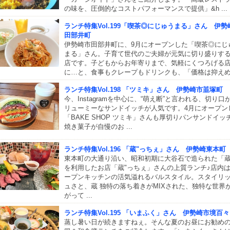
の味を、圧倒的なコストパフォーマンスで提供」&h ...
ランチ特集Vol.199「喫茶◎にじゅうまる」さん 伊勢
田部井町
伊勢崎市田部井町に、9月にオープンした「喫茶◎にじ
まる」さん。子育て世代のご夫婦が元気に切り盛りす
店です。子どもからお年寄りまで、気軽にくつろげる
に…と、食事もクレープもドリンクも、「価格は抑えめ .
ランチ特集Vol.198 「ツミキ」さん 伊勢崎市韮塚町
今、Instagramを中心に、“萌え断”と言われる、切り口
リューミーなサンドイッチが人気です。4月にオープン
「BAKE SHOP ツミキ」さんも厚切りパンサンドイッ
焼き菓子が自慢のお ...
ランチ特集Vol.196 「蔵"っちぇ」さん 伊勢崎東本町
東本町の大通り沿い、昭和初期に大谷石で造られた「
を利用したお店「蔵"っちぇ」さんの上質ランチ♪店内
ープンキッチンの活気溢れるバルスタイル。スタイリ
ュさと、蔵 独特の落ち着きがMIXされた、独特な世界
がって ...
ランチ特集Vol.195 「いまふく」さん 伊勢崎市境百々
蒸し暑い日が続きますねぇ。そんな夏のお昼にお勧め