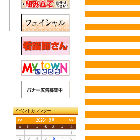
イベントカレンダー
<<
2026年8月
>>
日
月
火
水
木
金
土
1
2
3
4
5
6
7
8