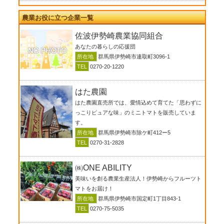
農業お役に立つ企業一覧
佐波伊勢崎農業協同組合
あなたの暮らしの応援団
所在地
群馬県伊勢崎市連取町3096-1
TEL
0270-20-1220
はた農園
はた農園直売所では、愛情込めて育てた「思わずに
っこりピュアな味」のミニトマトを販売していま
す。
所在地
群馬県伊勢崎市除ケ町412ー5
TEL
0270-31-2828
㈱ONE ABILITY
美味いを創る農業生産法人！伊勢崎からフルーツト
マトをお届け！
所在地
群馬県伊勢崎市国定町1丁目843-1
TEL
0270-75-5035