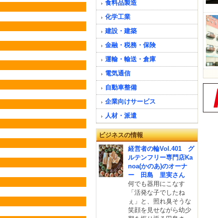
食料品製造
化学工業
建設・建築
金融・税務・保険
運輸・輸送・倉庫
電気通信
自動車整備
企業向けサービス
人材・派遣
ビジネスの情報
経営者の輪Vol.401 グ
ルテンフリー専門店Ka
noa(かのあ)のオーナ
ー 田島 里実さん
何でも器用にこなす
「活発な子でしたね
ぇ」と、照れ臭そうな
笑顔を見せながら幼少