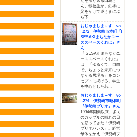
期を振り返る田島さ
ん。転校生が、鉄棒に
足をかけて逆さまにぶ
ら下...
おじゃましま～す vo
l.272 伊勢崎市本町『I
SESAKIまちなかユー
ススペースくれは』さ
ん
『ISESAKIまちなかユ
ーススペースくれは』
は、「ゆるくて、自由
で、ちょっと未来につ
ながる居場所」をコン
セプトに掲げる、学生
を中心とした若...
おじゃましま～す vo
l.274 伊勢崎市昭和町
『伊勢崎プリオ』さん
1994年開業以来、多く
のカップルの晴れの日
を彩ってきた「伊勢崎
プリオパレス」。経営
母体をかえ『伊勢崎プ