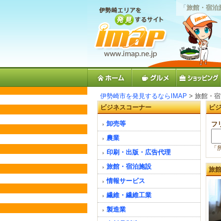
「
旅館・宿泊
伊勢崎市を発見するならIMAP
> 旅館・
ビジネスコーナー
ビ
卸売等
フ
農業
「
印刷・出版・広告代理
旅館・宿泊施設
旅
情報サービス
繊維・繊維工業
製造業