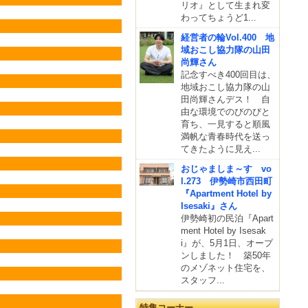
リオ』として生まれ変
わってちょうど1...
経営者の輪Vol.400 地
域おこし協力隊の山田
尚輝さん
記念すべき400回目は、
地域おこし協力隊の山
田尚輝さんデス！ 自
由な環境でのびのびと
育ち、一見すると順風
満帆な青春時代を送っ
てきたように見え...
おじゃましま～す vo
l.273 伊勢崎市西田町
『Apartment Hotel by
Isesaki』さん
伊勢崎初の民泊『Apart
ment Hotel by Isesak
i』が、5月1日、オープ
ンしました！ 築50年
のメゾネット住宅を、
スタッフ...
特集コーナー