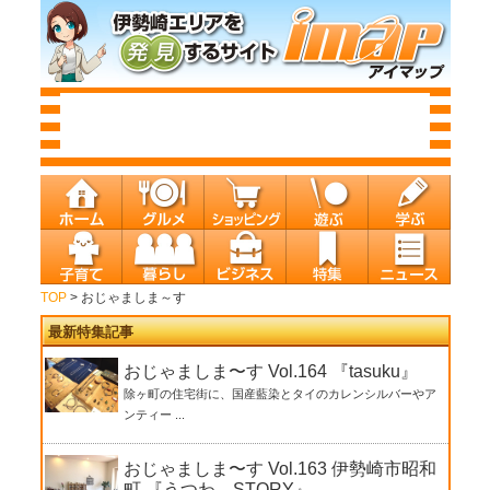
TOP
> おじゃましま～す
最新特集記事
おじゃましま〜す Vol.164 『tasuku』
除ヶ町の住宅街に、国産藍染とタイのカレンシルバーやア
ンティー ...
おじゃましま〜す Vol.163 伊勢崎市昭和
町 『うつわ STORY』