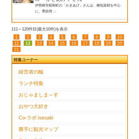
伊勢崎市昭和町の「かきあげ」さんは、梱包資材を中心
に、季節用 ...
111～120件目(最大10件)を表示
1
2
3
4
5
6
7
8
9
10
11
12
13
14
15
16
17
18
19
20
21
特集コーナー
経営者の輪
ランチ特集
おじゃましま～す
おやつ大好き
Co-ラボ isesaki
勝手に観光マップ