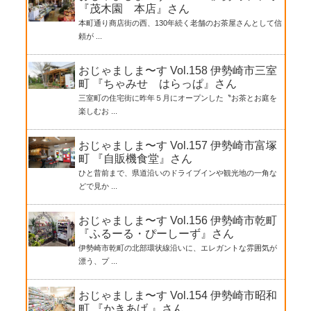
『茂木園 本店』さん
本町通り商店街の西、130年続く老舗のお茶屋さんとして信
頼が ...
おじゃましま〜す Vol.158 伊勢崎市三室
町 『ちゃみせ はらっぱ』さん
三室町の住宅街に昨年５月にオープンした〝お茶とお庭を
楽しむお ...
おじゃましま〜す Vol.157 伊勢崎市富塚
町 『自販機食堂』さん
ひと昔前まで、県道沿いのドライブインや観光地の一角な
どで見か ...
おじゃましま〜す Vol.156 伊勢崎市乾町
『ふるーる・ぴーしーず』さん
伊勢崎市乾町の北部環状線沿いに、エレガントな雰囲気が
漂う、プ ...
おじゃましま〜す Vol.154 伊勢崎市昭和
町 『かきあげ 』さん