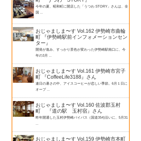
今年の夏、昭和町に開店した「うつわ STORY」さんは、全
国 ...
おじゃましま〜す Vol.162 伊勢崎市曲輪
町 『伊勢崎駅前インフォメーションセン
ター』
開発が進み、すっかり景色が変わった伊勢崎駅南口に、今
年の3月 ...
おじゃましま〜す Vol.161 伊勢崎市宮子
町 『CoffeeLife3188』さん
連日の暑さの中、アイスコーヒーが恋しい季節。6月１日に
オープ ...
おじゃましま〜す Vol.160 佐波郡玉村
町 『道の駅 玉村宿』さん
昨年開通した玉村伊勢崎バイパス（国道354)沿いに、5月31
...
おじゃましま〜す Vol.159 伊勢崎市本町