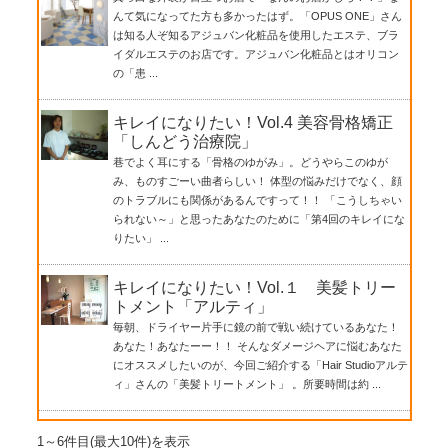
んて気になってた方も多かったはず。「OPUS ONE」さん
は知る人ぞ知るアジュバン化粧品を使用したエステ、ブラ
イダルエステのお店です。アジュバン化粧品とはオリコン
の「患 ...
キレイになりたい！Vol.4 美容骨格矯正
「しんどう治療院」
巷でよく耳にする「骨格のゆがみ」。どうやらこのゆが
み、ものすごーい曲者らしい！ 体型の悩みだけでなく、顔
のトラブルにも関係があるんですって！！ 「こうしちゃい
られない～」と思ったあなたのために「第4回のキレイにな
りたい」 ...
キレイになりたい！Vol.１ 美髪トリー
トメント「アルティ」
毎朝、ドライヤー片手に鏡の前で戦い続けているあなた！
あなた！あなたーー！！ そんなダメージヘアに悩むあなた
にオススメしたいのが、今回ご紹介する「Hair Studioアルテ
ィ」さんの「美髪トリートメント」 。所要時間は約 ...
1～6件目(最大10件)を表示