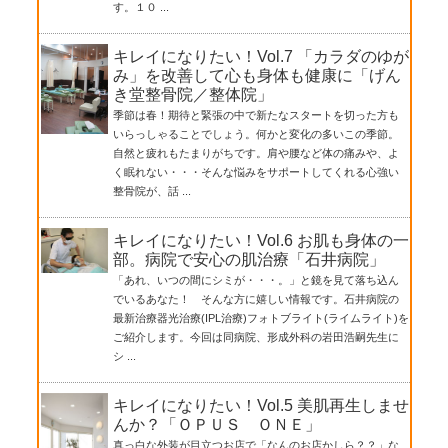
す。１０ ...
キレイになりたい！Vol.7 「カラダのゆが
み」を改善して心も身体も健康に「げん
き堂整骨院／整体院」
季節は春！期待と緊張の中で新たなスタートを切った方も
いらっしゃることでしょう。何かと変化の多いこの季節。
自然と疲れもたまりがちです。肩や腰など体の痛みや、よ
く眠れない・・・そんな悩みをサポートしてくれる心強い
整骨院が、話 ...
キレイになりたい！Vol.6 お肌も身体の一
部。病院で安心の肌治療「石井病院」
「あれ、いつの間にシミが・・・。」と鏡を見て落ち込ん
でいるあなた！ そんな方に嬉しい情報です。石井病院の
最新治療器光治療(IPL治療)フォトブライト(ライムライト)を
ご紹介します。今回は同病院、形成外科の岩田浩嗣先生に
シ ...
キレイになりたい！Vol.5 美肌再生しませ
んか？「ＯＰＵＳ ＯＮＥ」
真っ白な外装が目立つお店で「なんのお店かしら？？」な