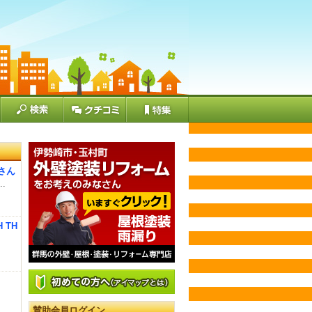
』さん
.
 TH
賛助会員ログイン