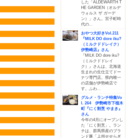
した「ALDEWARTH T
HE GARDEN（オルデ
ウォルス ザ ガーデ
ン）」さん。宮子町時
代の...
おやつ大好きVol.211
『MILK DO dore iku?
（ミルクドドレイク）
伊勢崎店』さん
『MILK DO dore iku?
（ミルクドドレイ
ク）』さんは、北海道
生まれの生仕立てドー
ナツ専門店。県内唯一
の店舗が伊勢崎店で
す。ふわ...
グルメ・ランチ特集Vo
l. 264 伊勢崎市下植木
町『にく割烹 やまき』
さん
今年の4月にオープンし
た「にく割烹」。ラン
チは、群馬県産のブラ
ンド豚「上州せせらぎ