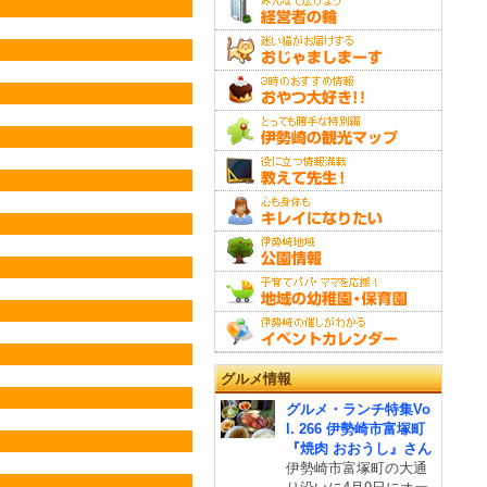
グルメ情報
グルメ・ランチ特集Vo
l. 266 伊勢崎市富塚町
『焼肉 おおうし』さん
伊勢崎市富塚町の大通