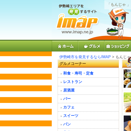
「
もんじゃ
」
伊勢崎市を発見するならIMAP
> もんじゃ
グルメコーナー
和食・寿司・定食
レストラン
居酒屋
バー
カフェ
スイーツ
パン