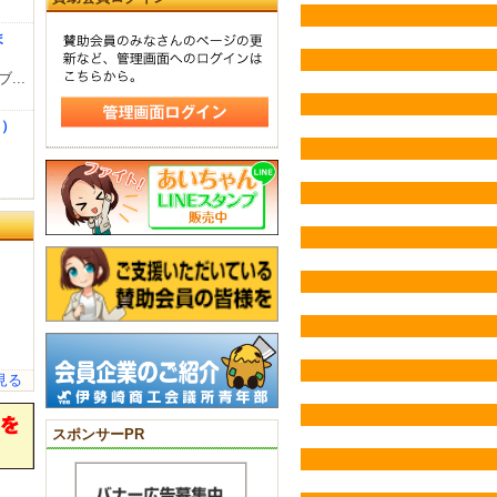
ま
..
ク）
見る
スポンサーPR