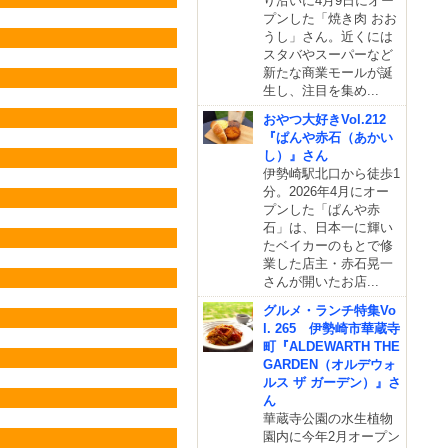
り沿いに4月9日にオー
プンした「焼き肉 おお
うし」さん。近くには
スタバやスーパーなど
新たな商業モールが誕
生し、注目を集め...
おやつ大好きVol.212
『ぱんや赤石（あかい
し）』さん
伊勢崎駅北口から徒歩1
分。2026年4月にオー
プンした「ぱんや赤
石」は、日本一に輝い
たベイカーのもとで修
業した店主・赤石晃一
さんが開いたお店...
グルメ・ランチ特集Vo
l. 265 伊勢崎市華蔵寺
町『ALDEWARTH THE
GARDEN（オルデウォ
ルス ザ ガーデン）』さ
ん
華蔵寺公園の水生植物
園内に今年2月オープン