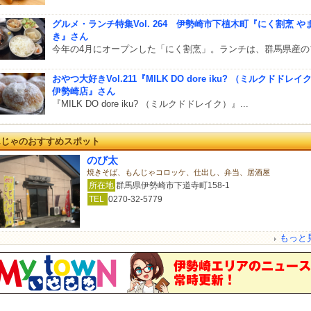
グルメ・ランチ特集Vol. 264 伊勢崎市下植木町『にく割烹 や
き』さん
今年の4月にオープンした「にく割烹」。ランチは、群馬県産のブ.
おやつ大好きVol.211『MILK DO dore iku? （ミルクドドレイ
伊勢崎店』さん
『MILK DO dore iku? （ミルクドドレイク）』...
んじゃのおすすめスポット
のび太
焼きそば、もんじゃコロッケ、仕出し、弁当、居酒屋
所在地
群馬県伊勢崎市下道寺町158-1
TEL
0270-32-5779
もっと