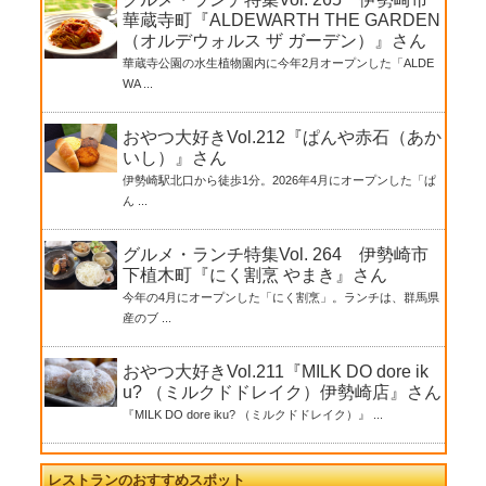
華蔵寺町『ALDEWARTH THE GARDEN
（オルデウォルス ザ ガーデン）』さん
華蔵寺公園の水生植物園内に今年2月オープンした「ALDE
WA ...
おやつ大好きVol.212『ぱんや赤石（あか
いし）』さん
伊勢崎駅北口から徒歩1分。2026年4月にオープンした「ぱ
ん ...
グルメ・ランチ特集Vol. 264 伊勢崎市
下植木町『にく割烹 やまき』さん
今年の4月にオープンした「にく割烹」。ランチは、群馬県
産のブ ...
おやつ大好きVol.211『MILK DO dore ik
u? （ミルクドドレイク）伊勢崎店』さん
『MILK DO dore iku? （ミルクドドレイク）』 ...
レストランのおすすめスポット