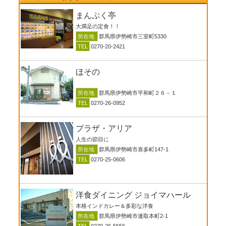
まんぷく亭
大満足の定食！！
所在地
群馬県伊勢崎市三室町5330
TEL
0270-20-2421
ほその
所在地
群馬県伊勢崎市平和町２６－１
TEL
0270-26-0952
プラザ・アリア
人生の節目に
所在地
群馬県伊勢崎市喜多町147-1
TEL
0270-25-0606
洋食ダイニング ジョイマハール
本格インドカレー＆多彩な洋食
所在地
群馬県伊勢崎市連取本町2-1