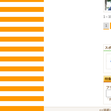
1～1
1
ス
特
フ
「
<<掲