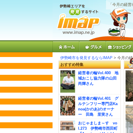
「
今月の経営
伊勢崎市を発見するならIMAP
> 今月の
おすすめ特集
経営者の輪Vol.400 地
域おこし協力隊の山田
尚輝さん
経営者の輪Vol.401 グ
ルテンフリー専門店Ka
noa(かのあ)のオーナ
ー 田島 里実さん
おじゃましま～す vo
l.273 伊勢崎市西田町