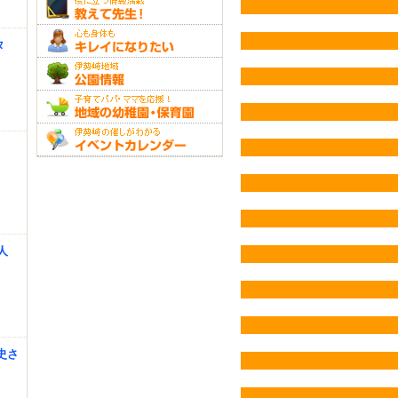
タ
人
史さ