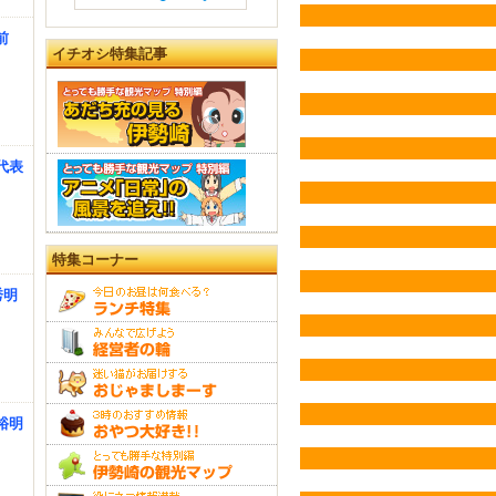
前
イチオシ特集記事
代表
特集コーナー
秀明
裕明