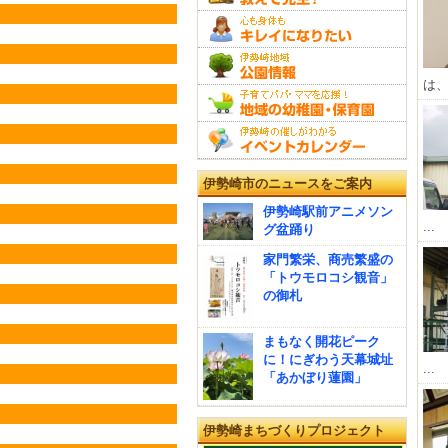
は、 
伊勢崎市のニュースをご案内
伊勢崎駅前アニメソン
...
グ盆踊り
家門繁栄、商売繁盛の
「トウモロコシ観音」
の御札
まもなく開花ピーク
に！にぎわう天幕城址
...
「あかぼり蓮園」
伊勢崎まちづくりプロジェクト