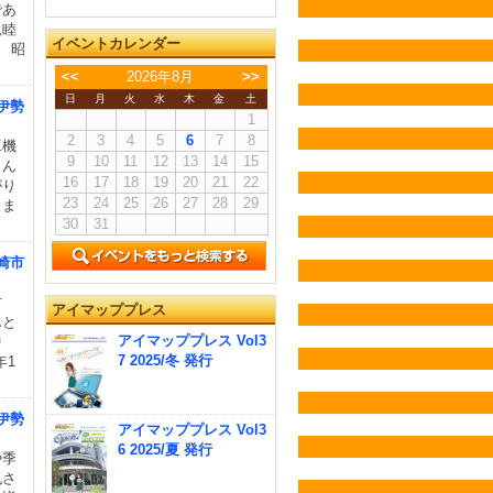
であ
親睦
イベントカレンダー
 昭
<<
2026年8月
>>
日
月
火
水
木
金
土
伊勢
1
2
3
4
5
6
7
8
工機
9
10
11
12
13
14
15
さん
16
17
18
19
20
21
22
がり
23
24
25
26
27
28
29
（ま
30
31
崎市
材
アイマッププレス
んと
アイマッププレス Vol3
中
7 2025/冬 発行
年1
伊勢
アイマッププレス Vol3
6 2025/夏 発行
や季
也さ