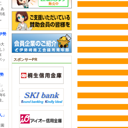
工
きあ
渕名
ん
伊勢
の大
し）
在
ボッ
スポンサーPR
伊勢
業」
をふ
年6
住。
ん」
ら園