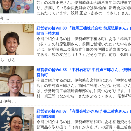
芸」の浅野正史さん。伊勢崎商工会議所青年部の理事
り、所属している会員委員会では積極的に新規会員の
にあたっています。浅野 正史（あさの まさし）さん。
年 ...
経営者の輪Vol.89 「群馬工機株式会社 前原弘嗣さん」
崎市下植木町
今回ご紹介するのは、伊勢崎市下植木町にある「群馬
（株）」の前原弘嗣さん。前回ご登場いただいた中村
とは、伊勢崎商工会議所青年部のお仲間＆消防団つな
であり、飲み友だち（！？）だそうです。前原 弘嗣
ら ひろ ...
経営者の輪Vol.88 「中村石材店 中村貞三郎さん」伊勢
宮前町
今回ご紹介するのは、伊勢崎市宮前町にある「中村石
店」の中村貞三郎さん。前回ご登場いただいた書上さ
は、伊勢崎商工会議所青年部のお仲間つながりです。
村 貞三郎（なかむら さださぶろう）さん。 昭和47
 伊勢 ...
経営者の輪Vol.87 「有限会社かきあげ 書上哲也さん」
崎市昭和町
今回ご紹介するのは、伊勢崎市昭和町にある梱包資材
節商品を取り扱う「（有）かきあげ」の店長・書上哲