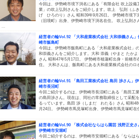
今回は、伊勢崎市境下渕名にある「有限会社 吹上設備
業」の吹上弘則さんをご紹介します。吹上 弘則（ふ
げ ひろのり）さん 昭和39年9月26日。 伊勢崎市境下
（旧境町）出身、伊勢崎市境下渕名在住。 吹上弘則さ
...
経営者の輪Vol.92 「大和産業株式会社 大和崇義さん」
崎市飯島町
今回は、伊勢崎市飯島町にある「大和産業株式会社」
和崇義さんをご紹介します。大和 崇義（やまと たかよ
さん 昭和47年5月17日。 伊勢崎市植蓮町出身・前橋市
住。 大和さんは、飯島町にある大和産業株式会社のロ
経営者の輪Vol.91 「島田工業株式会社 島田 渉さん」
崎市長沼町
今回ご紹介するのは、伊勢崎市長沼町にある「島田工
の島田渉さん。現在は、同社の常務取締役として采配
るっています。島田 渉（しまだ わたる）さん 昭和48
月24日。 伊勢崎市馬見塚町出身、伊勢崎市馬見塚町在
経営者の輪Vol.90 「株式会社ならはら園芸 浅野正史さ
伊勢崎市安堀町
今回ご紹介するのは、伊勢崎市安堀町にある「ならは