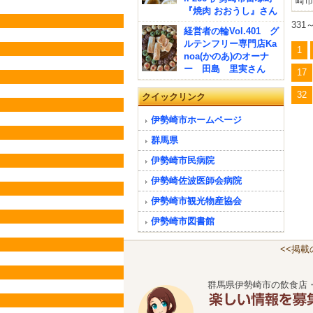
崎市 
『焼肉 おおうし』さん
331
経営者の輪Vol.401 グ
ルテンフリー専門店Ka
1
noa(かのあ)のオーナ
ー 田島 里実さん
17
32
クイックリンク
伊勢崎市ホームページ
群馬県
伊勢崎市民病院
伊勢崎佐波医師会病院
伊勢崎市観光物産協会
伊勢崎市図書館
<<掲
群馬県伊勢崎市の飲食店