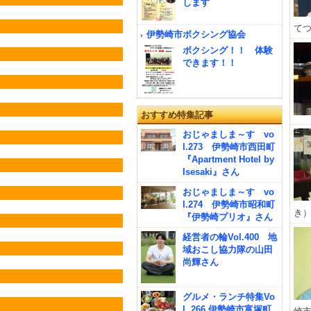
します
てつ
伊勢崎市ボクシング協会
ボクシング！！ 体験
できます！！
おすすめ特集記事
おじゃましま～す vo
l.273 伊勢崎市西田町
『Apartment Hotel by
Isesaki』さん
おじゃましま～す vo
l.274 伊勢崎市昭和町
き）
『伊勢崎プリオ』さん
経営者の輪Vol.400 地
域おこし協力隊の山田
尚輝さん
グルメ・ランチ特集Vo
l. 266 伊勢崎市富塚町