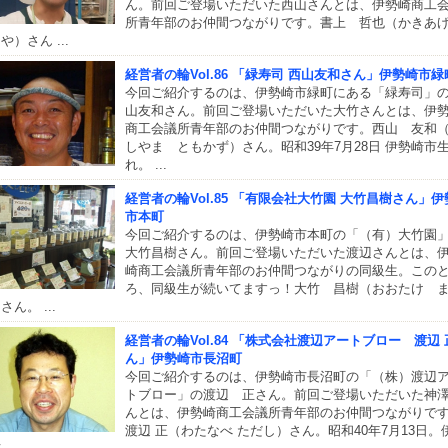
ん。前回ご登場いただいた西山さんとは、伊勢崎商工
所青年部のお仲間つながりです。書上 哲也（かき
や）さん ...
経営者の輪Vol.86 「緑寿司 西山友和さん」伊勢崎市緑
今回ご紹介するのは、伊勢崎市緑町にある「緑寿司」
山友和さん。前回ご登場いただいた大竹さんとは、伊
商工会議所青年部のお仲間つながりです。西山 友和
しやま ともかず）さん。昭和39年7月28日 伊勢崎市
れ。 ...
経営者の輪Vol.85 「有限会社大竹園 大竹昌樹さん」伊
市本町
今回ご紹介するのは、伊勢崎市本町の「（有）大竹園
大竹昌樹さん。前回ご登場いただいた渡辺さんとは、
崎商工会議所青年部のお仲間つながりの同級生。この
ろ、同級生が続いてますっ！大竹 昌樹（おおたけ 
さん。 ...
経営者の輪Vol.84 「株式会社渡辺アートブロー 渡辺 
ん」伊勢崎市長沼町
今回ご紹介するのは、伊勢崎市長沼町の「（株）渡辺
トブロー」の渡辺 正さん。前回ご登場いただいた神
んとは、伊勢崎商工会議所青年部のお仲間つながりで
渡辺 正（わたなべ ただし）さん。昭和40年7月13日。