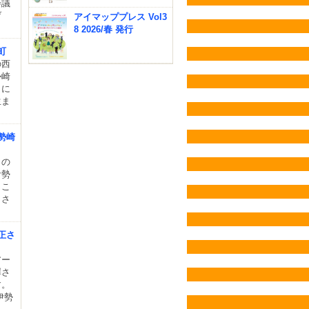
会議
あげ
アイマッププレス Vol3
8 2026/春 発行
町
の西
勢崎
（に
生ま
勢崎
」の
伊勢
とこ
まさ
正さ
アー
澤さ
す。
伊勢