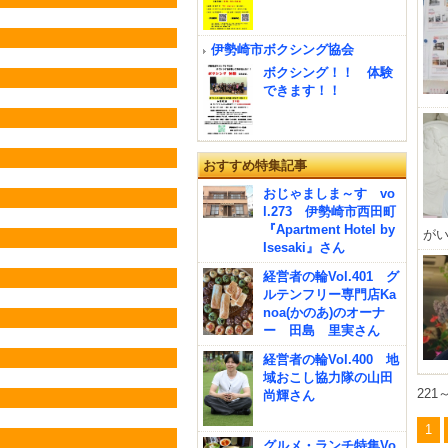
伊勢崎市ボクシング協会
ボクシング！！ 体験
できます！！
おすすめ特集記事
おじゃましま～す vo
l.273 伊勢崎市西田町
『Apartment Hotel by
がい
Isesaki』さん
経営者の輪Vol.401 グ
ルテンフリー専門店Ka
noa(かのあ)のオーナ
ー 田島 里実さん
経営者の輪Vol.400 地
域おこし協力隊の山田
221
尚輝さん
1
グルメ・ランチ特集Vo