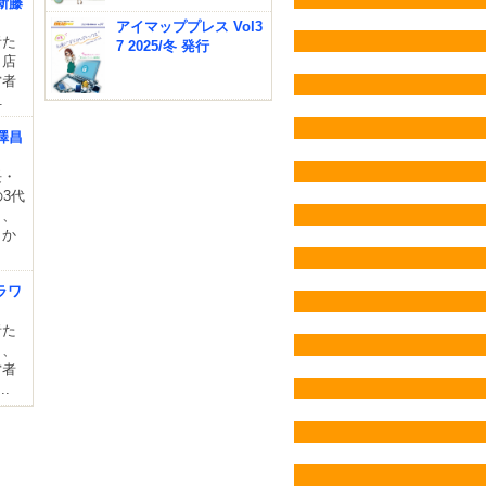
新藤
アイマッププレス Vol3
者た
7 2025/冬 発行
、店
営者
.
澤昌
長・
3代
と、
うか
ラワ
者た
り、
営者
.