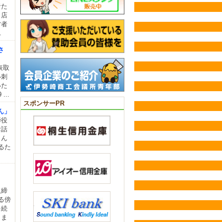
者た
、店
営者
.
さ
表取
い刺
いた
..
スポンサーPR
ん」
締役
お話
さん
るた
役
取締
る傍
を続
きま