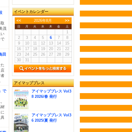
イベントカレンダー
役
<<
2026年8月
>>
務取
日
月
火
水
木
金
土
美茂
1
思い
2
3
4
5
6
7
8
ひで
9
10
11
12
13
14
15
16
17
18
19
20
21
22
島田
23
24
25
26
27
28
29
30
31
者た
、店
営者
.
アイマッププレス
」で
アイマッププレス Vol3
8 2026/春 発行
ん。
垢材
りに
アイマッププレス Vol3
建具
6 2025/夏 発行