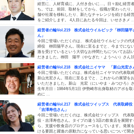
経営に、人材育成に、人付き合いに…。日々励む経営
ち。では、前回、取材をしてから、役職が変わったり
舗や社屋を移転したり、新たなチャレンジを続ける経
をご紹介します。 4人目にあたる今回は、いせさきメ ..
経営者の輪Vol.219 株式会社ウイルビック「栁田陽平
ん」
今回ご登場いただくのは、 株式会社ウイルビックの代
締役 栁田陽平さん。現在に至るまでと、今までにな
激を受けているという大切なお仲間たちについてお話
だきました。栁田 陽平（やなぎた・ようへい）さん19 .
経営者の輪Vol.218 株式会社ニイヤマ 「新山光宏さ
今回ご登場いただくのは、株式会社ニイヤマの代表取
新山光宏さん。現在に至るまでと、これからの展望を
いただきました。新山 光宏（にいやま・みつひろ）
生年月日：1984年5月1日 伊勢崎市出身取材のアポを取
めに ...
経営者の輪Vol.217 株式会社ツイップス 代表取締
「吉澤寿也さん」
今回ご登場いただくのは、株式会社ツイップス 代表
役・吉澤寿也さん。タイプの違う3店の飲食店を展開す
ら、支援や飲食店のプロデュースをしています。発展
ける要因と躍進の原動力になっている思いについて聞