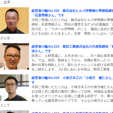
。吉澤 ...
経営者の輪Vol.216 株式会社ヒルズ伊勢崎の専務取締
「石原秀樹さん」です
今回ご登場いただくのは、株式会社ヒルズ伊勢崎の専
締役・石原秀樹さん。同社が運営する2つの介護施設「
呂の丘」と「ラポール伊勢崎」のこと、施設に込めた
などをお話いただきました。石原 秀樹（いしはら・
さん生 ...
経営者の輪Vol.215 島田工業株式会社の代表取締役「
渉さん」です
経営に、人材育成に、人付き合いに…。日々励む経営
ち。では、前回、取材をしてから、役職が変わったり
舗や社屋を移転したり、新たなチャレンジを続ける経
をご紹介します。 3人目にあたる今回は、島田工業株 ..
経営者の輪Vol.214 小保方木工の「小保方 健仁さん
す
今回ご登場いただくのは、小保方木工の小保方健仁さ
お父様と共に建具の製作に携わって12年。特徴ある無
を使ったオリジナルに企画した建具も好評で、今、乗
乗っている建具界のホープです。そんな小保方さんに
として ...