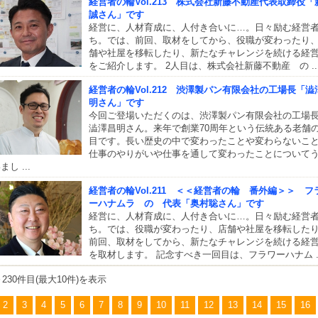
経営者の輪Vol.213 株式会社新藤不動産代表取締役「
誠さん」です
経営に、人材育成に、人付き合いに…。日々励む経営
ち。では、前回、取材をしてから、役職が変わったり
舗や社屋を移転したり、新たなチャレンジを続ける経
をご紹介します。 2人目は、株式会社新藤不動産 の ..
経営者の輪Vol.212 渋澤製パン有限会社の工場長「澁
明さん」です
今回ご登場いただくのは、渋澤製パン有限会社の工場
澁澤昌明さん。来年で創業70周年という伝統ある老舗の
目です。長い歴史の中で変わったことや変わらないこ
仕事のやりがいや仕事を通して変わったことについて
まし ...
経営者の輪Vol.211 ＜＜経営者の輪 番外編＞＞ フ
ーハナムラ の 代表「奥村聡さん」です
経営に、人材育成に、人付き合いに…。日々励む経営
ち。では、役職が変わったり、店舗や社屋を移転した
前回、取材をしてから、新たなチャレンジを続ける経
を取材します。 記念すべき一回目は、フラワーハナム ..
～230件目(最大10件)を表示
2
3
4
5
6
7
8
9
10
11
12
13
14
15
16