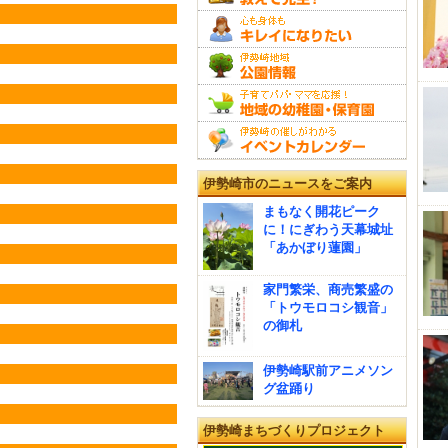
伊勢崎市のニュースをご案内
まもなく開花ピーク
に！にぎわう天幕城址
「あかぼり蓮園」
家門繁栄、商売繁盛の
「トウモロコシ観音」
の御札
伊勢崎駅前アニメソン
グ盆踊り
伊勢崎まちづくりプロジェクト