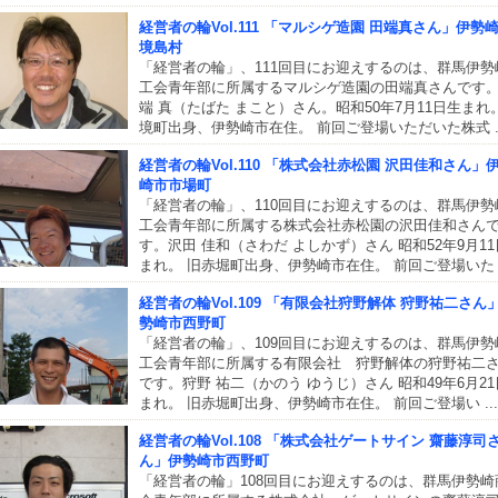
経営者の輪Vol.111 「マルシゲ造園 田端真さん」伊勢
境島村
「経営者の輪」、111回目にお迎えするのは、群馬伊勢
工会青年部に所属するマルシゲ造園の田端真さんです
端 真（たばた まこと）さん。昭和50年7月11日生まれ
境町出身、伊勢崎市在住。 前回ご登場いただいた株式 ..
経営者の輪Vol.110 「株式会社赤松園 沢田佳和さん」
崎市市場町
「経営者の輪」、110回目にお迎えするのは、群馬伊勢
工会青年部に所属する株式会社赤松園の沢田佳和さん
す。沢田 佳和（さわだ よしかず）さん 昭和52年9月1
まれ。 旧赤堀町出身、伊勢崎市在住。 前回ご登場いた .
経営者の輪Vol.109 「有限会社狩野解体 狩野祐二さん
勢崎市西野町
「経営者の輪」、109回目にお迎えするのは、群馬伊勢
工会青年部に所属する有限会社 狩野解体の狩野祐二
です。狩野 祐二（かのう ゆうじ）さん 昭和49年6月2
まれ。 旧赤堀町出身、伊勢崎市在住。 前回ご登場い ...
経営者の輪Vol.108 「株式会社ゲートサイン 齋藤淳司
ん」伊勢崎市西野町
「経営者の輪」108回目にお迎えするのは、群馬伊勢崎