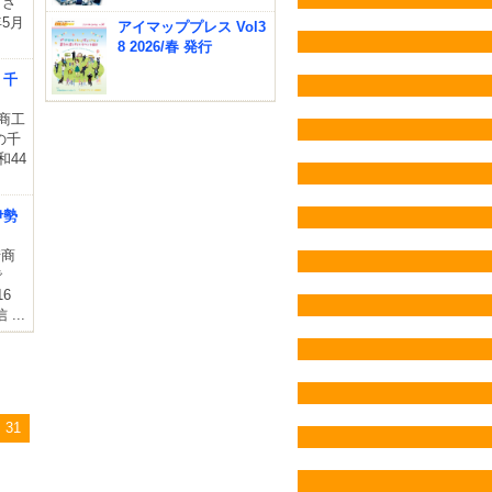
司さ
5月
アイマッププレス Vol3
8 2026/春 発行
 千
商工
の千
和44
伊勢
崎商
で
6
...
31