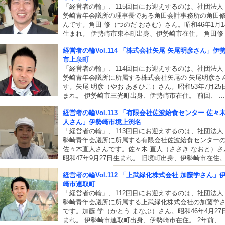
「経営者の輪」、115回目にお迎えするのは、社団法人
勢崎青年会議所の理事長である角田会計事務所の角田
んです。角田 修（つのだ おさむ）さん。昭和46年1月1
生まれ。 伊勢崎市東本町出身、伊勢崎市在住。 角田修 .
経営者の輪Vol.114 「株式会社矢尾 矢尾明彦さん」伊
市上泉町
「経営者の輪」、114回目にお迎えするのは、社団法人
勢崎青年会議所に所属する株式会社矢尾の 矢尾明彦さ
す。矢尾 明彦（やお あきひこ）さん。昭和53年7月25
まれ。 伊勢崎市三光町出身、伊勢崎市在住。 前回、 ...
経営者の輪Vol.113 「有限会社佐波給食センター 佐々
人さん」伊勢崎市境上渕名
「経営者の輪」、113回目にお迎えするのは、社団法人
勢崎青年会議所に所属する有限会社佐波給食センター
佐々木直人さんです。佐々木 直人（ささき なおと）さ
昭和47年9月27日生まれ。 旧境町出身、伊勢崎市在住。 .
経営者の輪Vol.112 「上武緑化株式会社 加藤学さん」
崎市連取町
「経営者の輪」、112回目にお迎えするのは、社団法人
勢崎青年会議所に所属する上武緑化株式会社の加藤学
です。加藤 学（かとう まなぶ）さん。昭和46年4月27
まれ。 伊勢崎市連取町出身、伊勢崎市在住。 2年前、 ..