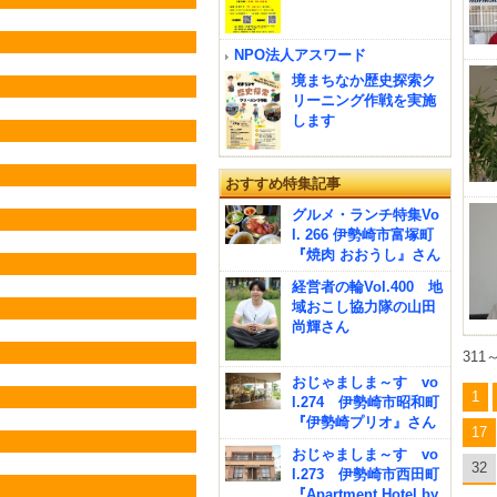
NPO法人アスワード
境まちなか歴史探索ク
リーニング作戦を実施
します
おすすめ特集記事
グルメ・ランチ特集Vo
l. 266 伊勢崎市富塚町
『焼肉 おおうし』さん
経営者の輪Vol.400 地
域おこし協力隊の山田
尚輝さん
311
おじゃましま～す vo
1
l.274 伊勢崎市昭和町
『伊勢崎プリオ』さん
17
おじゃましま～す vo
32
l.273 伊勢崎市西田町
『Apartment Hotel by