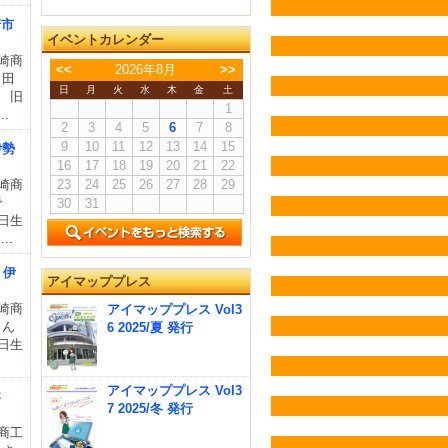
崎市
イベントカレンダー
崎商
<<
2026年8月
>>
。田
日
月
火
水
木
金
土
。 旧
1
.
2
3
4
5
6
7
8
9
10
11
12
13
14
15
伊勢
16
17
18
19
20
21
22
崎商
23
24
25
26
27
28
29
で
30
31
1日生
..
」伊
アイマッププレス
崎商
アイマッププレス Vol3
さん
6 2025/夏 発行
1日生
アイマッププレス Vol3
さ
7 2025/冬 発行
商工