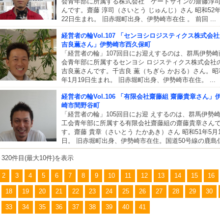
会青年部に所属する株式会社 ゲートサインの齋藤淳
んです。齋藤 淳司（さいとう じゅんじ）さん 昭和52年
22日生まれ。 旧赤堀町出身、伊勢崎市在住 。 前回 ...
経営者の輪Vol.107 「センヨシロジスティクス株式会社
吉良薫さん」伊勢崎市西久保町
「経営者の輪」107回目にお迎えするのは、群馬伊勢崎
会青年部に所属するセンヨシ ロジスティクス株式会社
吉良薫さんです。千吉良 薫（ちぎら かおる）さん。昭
年1月19日生まれ。 旧赤堀町出身、伊勢崎市在住。 ...
経営者の輪Vol.106 「有限会社齋藤組 齋藤貴章さん」
崎市間野谷町
「経営者の輪」105回目にお迎 えするのは、群馬伊勢
工会青年部に所属する有限会社齋藤組の齋藤貴章さん
す。齋藤 貴章（さいとう たかあき）さん 昭和51年5月1
日。 旧赤堀町出身、伊勢崎市在住。国道50号線の鹿島信 
～320件目(最大10件)を表示
2
3
4
5
6
7
8
9
10
11
12
13
14
15
16
18
19
20
21
22
23
24
25
26
27
28
29
30
33
34
35
36
37
38
39
40
41