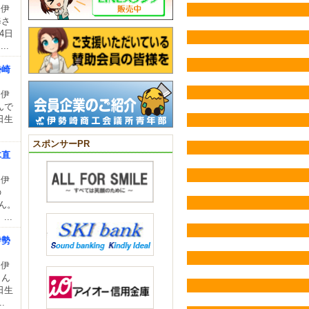
 伊
修さ
4日
..
勢崎
 伊
んで
日生
スポンサーPR
木直
 伊
の
ん。
..
伊勢
 伊
さん
日生
.