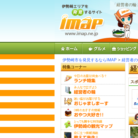
「
経営者の輪
伊勢崎市を発見するならIMAP
>
経営者の
特集コーナー
経
スポ