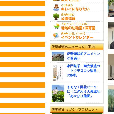
伊勢崎市のニュースをご案内
伊勢崎駅前アニメソン
グ盆踊り
家門繁栄、商売繁盛の
「トウモロコシ観音」
の御札
まもなく開花ピーク
に！にぎわう天幕城址
「あかぼり蓮園」
伊勢崎まちづくりプロジェクト