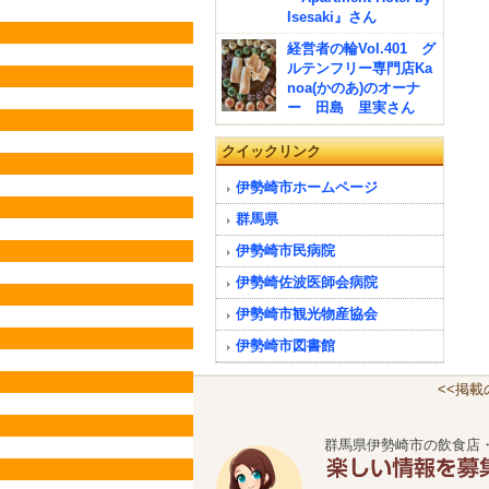
Isesaki』さん
経営者の輪Vol.401 グ
ルテンフリー専門店Ka
noa(かのあ)のオーナ
ー 田島 里実さん
クイックリンク
伊勢崎市ホームページ
群馬県
伊勢崎市民病院
伊勢崎佐波医師会病院
伊勢崎市観光物産協会
伊勢崎市図書館
<<掲
群馬県伊勢崎市の飲食店