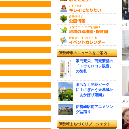
か）
伊勢崎市のニュースをご案内
家門繁栄、商売繁盛の
「トウモロコシ観音」
の御札
まもなく開花ピーク
に！にぎわう天幕城址
「あかぼり蓮園」
メン
伊勢崎駅前アニメソン
グ盆踊り
伊勢崎まちづくりプロジェクト