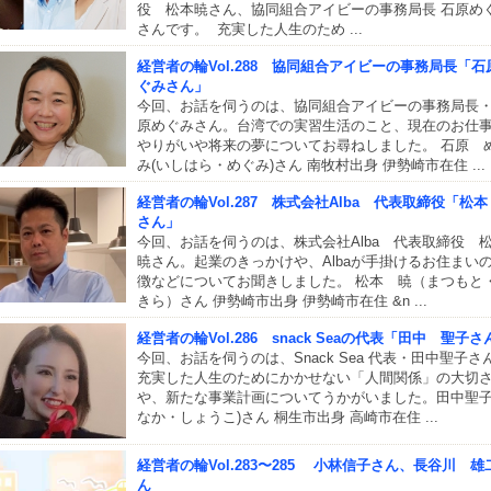
役 松本暁さん、協同組合アイビーの事務局長 石原め
さんです。 充実した人生のため ...
経営者の輪Vol.288 協同組合アイビーの事務局長「石
ぐみさん」
今回、お話を伺うのは、協同組合アイビーの事務局長
原めぐみさん。台湾での実習生活のこと、現在のお仕
やりがいや将来の夢についてお尋ねしました。 石原 
み(いしはら・めぐみ)さん 南牧村出身 伊勢崎市在住 ...
経営者の輪Vol.287 株式会社Alba 代表取締役「松本
さん」
今回、お話を伺うのは、株式会社Alba 代表取締役 
暁さん。起業のきっかけや、Albaが手掛けるお住まい
徴などについてお聞きしました。 松本 暁（まつもと
きら）さん 伊勢崎市出身 伊勢崎市在住 &n ...
経営者の輪Vol.286 snack Seaの代表「田中 聖子さ
今回、お話を伺うのは、Snack Sea 代表・田中聖子さ
充実した人生のためにかかせない「人間関係」の大切
や、新たな事業計画についてうかがいました。田中聖子
なか・しょうこ)さん 桐生市出身 高崎市在住 ...
経営者の輪Vol.283〜285 小林信子さん、長谷川 雄
ん