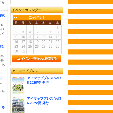
ぐみ
イベントカレンダー
原め
<<
2026年8月
>>
日
月
火
水
木
金
土
・石
1
事の
2
3
4
5
6
7
8
めぐ
9
10
11
12
13
14
15
16
17
18
19
20
21
22
 暁
23
24
25
26
27
28
29
30
31
松本
の特
・あ
アイマッププレス
ん」
アイマッププレス Vol3
ん。
8 2026/春 発行
さ
(た
アイマッププレス Vol3
6 2025/夏 発行
二さ