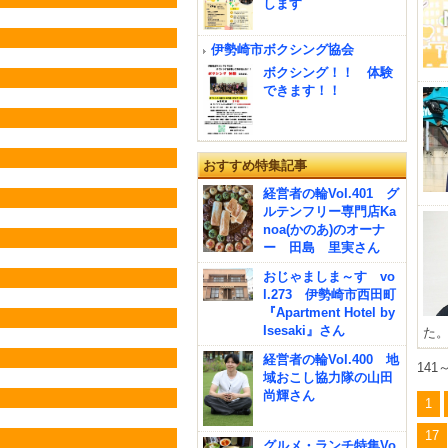
します
伊勢崎市ボクシング協会
ボクシング！！ 体験
できます！！
おすすめ特集記事
経営者の輪Vol.401 グ
ルテンフリー専門店Ka
noa(かのあ)のオーナ
ー 田島 里実さん
おじゃましま～す vo
l.273 伊勢崎市西田町
『Apartment Hotel by
Isesaki』さん
た。
経営者の輪Vol.400 地
141
域おこし協力隊の山田
尚輝さん
1
17
グルメ・ランチ特集Vo