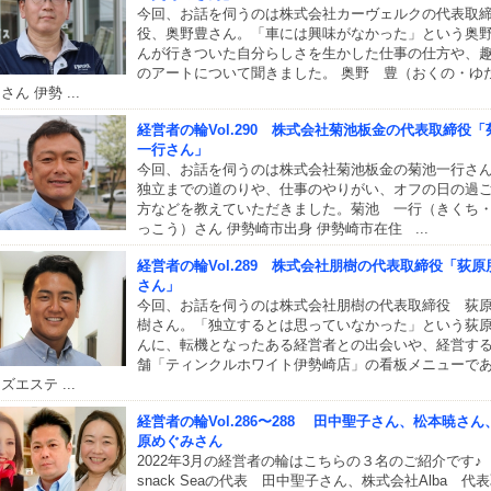
今回、お話を伺うのは株式会社カーヴェルクの代表取
役、奥野豊さん。「車には興味がなかった」という奥
んが行きついた自分らしさを生かした仕事の仕方や、
のアートについて聞きました。 奥野 豊（おくの・ゆ
さん 伊勢 ...
経営者の輪Vol.290 株式会社菊池板金の代表取締役「
一行さん」
今回、お話を伺うのは株式会社菊池板金の菊池一行さ
独立までの道のりや、仕事のやりがい、オフの日の過
方などを教えていただきました。菊池 一行（きくち
っこう）さん 伊勢崎市出身 伊勢崎市在住 ...
経営者の輪Vol.289 株式会社朋樹の代表取締役「荻原
さん」
今回、お話を伺うのは株式会社朋樹の代表取締役 荻
樹さん。「独立するとは思っていなかった」という荻
んに、転機となったある経営者との出会いや、経営す
舗「ティンクルホワイト伊勢崎店」の看板メニューで
ズエステ ...
経営者の輪Vol.286〜288 田中聖子さん、松本暁さん
原めぐみさん
2022年3月の経営者の輪はこちらの３名のご紹介です♪
snack Seaの代表 田中聖子さん、株式会社Alba 代