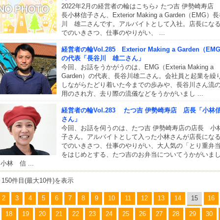
2022年2月の経営者の輪はこちら♪ たつ吉 伊勢崎寿店
長小林信子さん、Exterior Making a Garden（EMG）
川 雄二さんです。アルバイトとして入社。店長にな
でのいきさつ、仕事のやりがい、 ...
経営者の輪Vol.285 Exterior Making a Garden（EM
の代表「長谷川 雄二さん」
今回、お話をうかがうのは、EMG（Exteria Making a
Garden）の代表、長谷川雄二さん。会社員と起業を繰
しながらたどり着いた今までの歩みや、長谷川さん流
用のされ方、去り際の流儀などをうかがいまし ...
経営者の輪Vol.283 たつ吉 伊勢崎寿店 店長「小林
さん」
今回、お話を伺うのは、たつ吉 伊勢崎寿店の店長 小
子さん。アルバイトとして入った小林さんが店長にな
でのいきさつ、仕事のやりがい、大人気の「とり重弁
をはじめとする、たつ吉のお弁当についてうかがいま
小林 信 ...
～150件目(最大10件)を表示
2
3
4
5
6
7
8
9
10
11
12
13
14
15
16
18
19
20
21
22
23
24
25
26
27
28
29
30