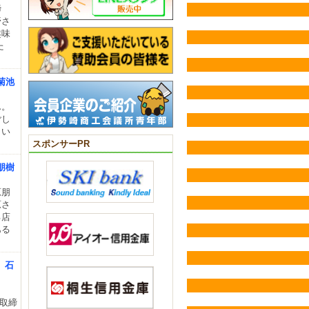
締
野さ
趣味
た
菊池
ん。
ごし
・い
スポンサーPR
朋樹
原朋
原さ
る店
ある
、石
表取締