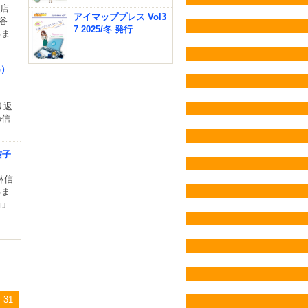
 店
アイマッププレス Vol3
長谷
7 2025/冬 発行
るま
G）
り返
の信
信子
林信
るま
当」
し
31