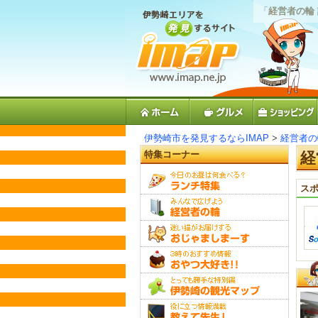
「
経営者の輪
伊勢崎市を発見するならIMAP
>
経営者の
特集コーナー
経
スポ