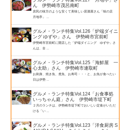
ん 伊勢崎市茂呂南町
庶民の味方のような安くて美味しい居酒屋さん「味の店
月地亭」 ...
グルメ・ランチ特集Vol.126「炉端ダイニ
ング ゆずや」さん 伊勢崎市宮前町
伊勢崎市宮前町に開店した「炉端ダイニング ゆずや」さ
んは、全 ...
グルメ・ランチ特集Vol.125「海鮮屋 一
心太助」さん 伊勢崎市連取町
お刺身、焼き魚、煮魚、お寿司・・・と、お魚が食べたい
日は伊勢 ...
グルメ・ランチ特集Vol.124「お食事処
いっちゃん庭」さん 伊勢崎市堤下町
２月のランチは、伊勢崎市堤下町でおいしい定食がいただ
ける「い ...
グルメ・ランチ特集Vol.123「洋食厨房 S