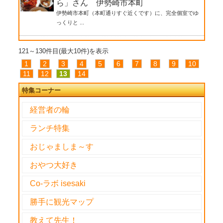
ら」さん 伊勢崎市本町
伊勢崎市本町（本町通りすぐ近くです）に、完全個室でゆ
っくりと ...
121～130件目(最大10件)を表示
1
2
3
4
5
6
7
8
9
10
11
12
13
14
特集コーナー
経営者の輪
ランチ特集
おじゃましま～す
おやつ大好き
Co-ラボ isesaki
勝手に観光マップ
教えて先生！