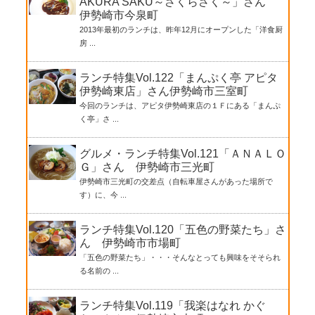
AKURA SAKU～さくらさく～」さん
伊勢崎市今泉町
2013年最初のランチは、昨年12月にオープンした「洋食厨
房 ...
ランチ特集Vol.122「まんぷく亭 アピタ
伊勢崎東店」さん伊勢崎市三室町
今回のランチは、アピタ伊勢崎東店の１Ｆにある「まんぷ
く亭」さ ...
グルメ・ランチ特集Vol.121「ＡＮＡＬＯ
Ｇ」さん 伊勢崎市三光町
伊勢崎市三光町の交差点（自転車屋さんがあった場所で
す）に、今 ...
ランチ特集Vol.120「五色の野菜たち」さ
ん 伊勢崎市市場町
「五色の野菜たち」・・・そんなとっても興味をそそられ
る名前の ...
ランチ特集Vol.119「我楽はなれ かぐ