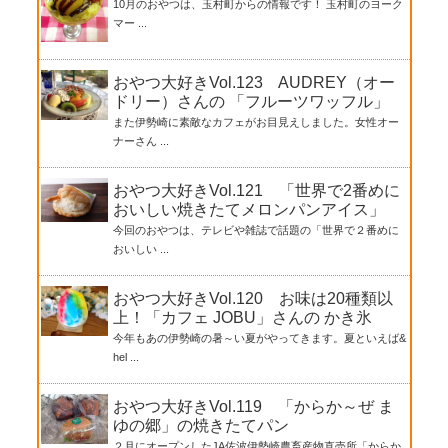
10月のおやつは、玉村町からの情報です！ 玉村町のヨーク
マー ...
おやつ大好きVol.123 AUDREY（オー
ドリー）さんの 「フルーツワッフル」
また伊勢崎に素敵なカフェがお目見えしました。女性オー
ナーさん ...
おやつ大好きVol.121 「世界で2番めに
おいしい焼きたてメロンパンアイス」
今回のおやつは、テレビや雑誌で話題の「世界で２番めに
おいしい ...
おやつ大好きVol.120 お味は20種類以
上！「カフェ JOBU」さんの かき氷
今年もあの伊勢崎の暑～い夏がやってきます。夏といえば&
hel ...
おやつ大好きVol.119 「からか～ぜ ま
ゆの郷」の焼きたてパン
２月にオープンしたJA佐波伊勢崎農畜産物直売所「からか