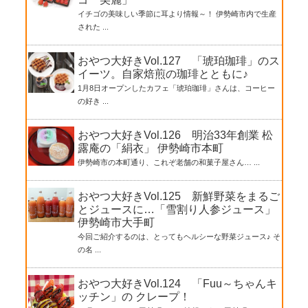
イチゴの美味しい季節に耳より情報～！ 伊勢崎市内で生産
された ...
おやつ大好きVol.127 「琥珀珈琲」のス
イーツ。自家焙煎の珈琲とともに♪
1月8日オープンしたカフェ「琥珀珈琲」さんは、コーヒー
の好き ...
おやつ大好きVol.126 明治33年創業 松
露庵の「絹衣」 伊勢崎市本町
伊勢崎市の本町通り、これぞ老舗の和菓子屋さん… ...
おやつ大好きVol.125 新鮮野菜をまるご
とジュースに…「雪割り人参ジュース」
伊勢崎市大手町
今回ご紹介するのは、とってもヘルシーな野菜ジュース♪ そ
の名 ...
おやつ大好きVol.124 「Fuu～ちゃんキ
ッチン」の クレープ！