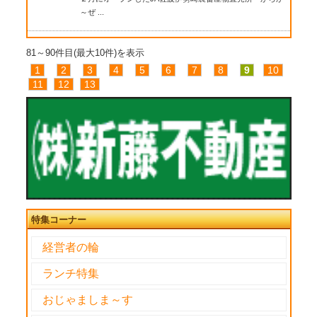
～ぜ ...
81～90件目(最大10件)を表示
1
2
3
4
5
6
7
8
9
10
11
12
13
特集コーナー
経営者の輪
ランチ特集
おじゃましま～す