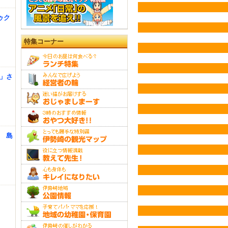
クゥク
特集コーナー
屋」さ
♡ 島