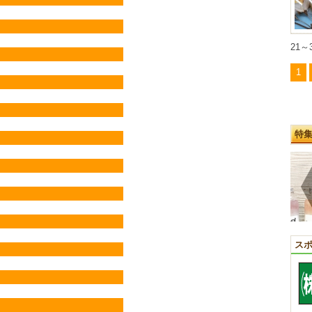
21～
1
特
ス