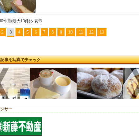
30件目(最大10件)を表示
2
3
4
5
6
7
8
9
10
11
12
13
集記事を写真でチェック
ポンサー