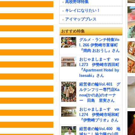
高校野球特集
キレイになりたい！
アイマッププレス
おすすめ特集
グルメ・ランチ特集Vo
l. 266 伊勢崎市富塚町
『焼肉 おおうし』さん
おじゃましま～す vo
l.273 伊勢崎市西田町
『Apartment Hotel by
Isesaki』さん
経営者の輪Vol.401 グ
ルテンフリー専門店Ka
noa(かのあ)のオーナ
ー 田島 里実さん
おじゃましま～す vo
l.274 伊勢崎市昭和町
『伊勢崎プリオ』さん
経営者の輪Vol.400 地
域おこし協力隊の山田