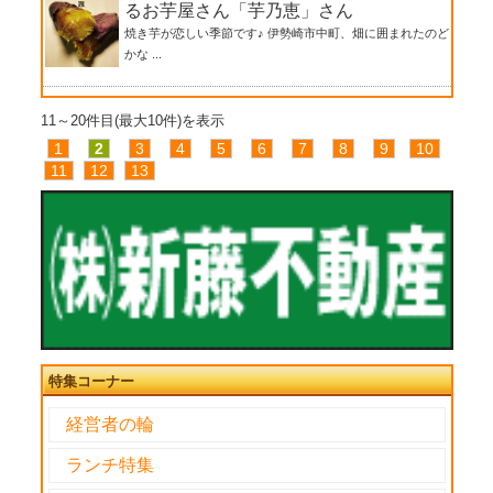
るお芋屋さん「芋乃恵」さん
焼き芋が恋しい季節です♪ 伊勢崎市中町、畑に囲まれたのど
かな ...
11～20件目(最大10件)を表示
1
2
3
4
5
6
7
8
9
10
11
12
13
特集コーナー
経営者の輪
ランチ特集