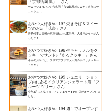
『京都祇園 凛』 さん
デニッシュ食パンの代名詞「京都祇園ボロニヤ」直伝のデ
ニッシュ ...
おやつ大好きVol.197 焼きそば＆スイー
ツのお店「花奈」さん
伊勢崎市山王町の東京福祉大の東隣り。大通りから一歩入
ったテナ ...
おやつ大好きVol.196 生キャラメルをク
ッキーでサンド♪『あるクッキー』さん
今回のおやつは、フリマアプリで大人気の手作りクッキー
「生キャ ...
おやつ大好きVol.195 ジュエリーショッ
プ内にあるイタリアンジェラート店『フ
ルーツ ツリー』さん
今年2月に本格イタリアンジェラートのお店がオープンしま
した。 ...
おやつ大好きVol.194 週１でオープンす