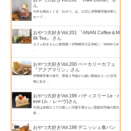
ん
今年を締めくくる「おやつ」は、11月に伊勢崎市曲沢町に
オープ ...
おやつ大好きVol.201 『ANAN Coffee＆M
ilk Tea』 さん
カフェ好きさんに新情報！伊勢崎市大正寺町に『ANAN Cof
...
おやつ大好きVol.200 ベーカリーカフェ
『アクアマリン』さん
伊勢崎市東小保方、県道２号線から細い路地を入った住宅
地にある ...
おやつ大好きVol.199 パティスリー Le・r
eve (ル・レーヴ)さん
今回は赤堀エリアの新しい洋菓子屋さん♪ 国道50号線の西久
保 ...
おやつ大好きVol.198 デニッシュ食パン