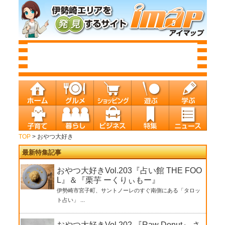
TOP
> おやつ大好き
最新特集記事
おやつ大好きVol.203『占い館 THE FOO
L』＆『栗芋 ーくりぃもー』
伊勢崎市宮子町、サントノーレのすぐ南側にある「タロッ
ト占い」 ...
おやつ大好きVol.202 『Raw Donut』 さ