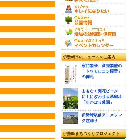
伊勢崎市のニュースをご案内
家門繁栄、商売繁盛の
「トウモロコシ観音」
の御札
まもなく開花ピーク
に！にぎわう天幕城址
「あかぼり蓮園」
伊勢崎駅前アニメソン
グ盆踊り
伊勢崎まちづくりプロジェクト