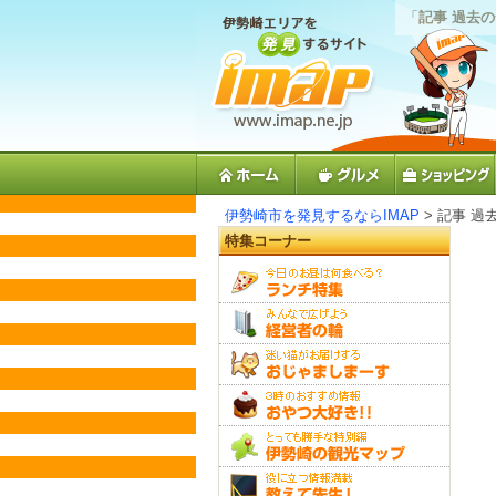
「
記事 過去
伊勢崎市を発見するならIMAP
> 記事 過
特集コーナー