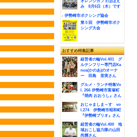
オレンジカフェほほえ
み 8月6日（木）です
伊勢崎市ボクシング協会
第５回 伊勢崎市ボク
シング大会
おすすめ特集記事
経営者の輪Vol.401 グ
ルテンフリー専門店Ka
noa(かのあ)のオーナ
ー 田島 里実さん
グルメ・ランチ特集Vo
l. 266 伊勢崎市富塚町
『焼肉 おおうし』さん
おじゃましま～す vo
l.274 伊勢崎市昭和町
『伊勢崎プリオ』さん
経営者の輪Vol.400 地
域おこし協力隊の山田
尚輝さん