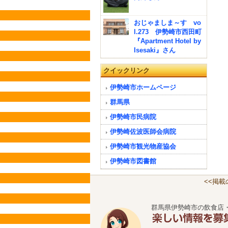
おじゃましま～す vo
l.273 伊勢崎市西田町
『Apartment Hotel by
Isesaki』さん
クイックリンク
伊勢崎市ホームページ
群馬県
伊勢崎市民病院
伊勢崎佐波医師会病院
伊勢崎市観光物産協会
伊勢崎市図書館
<<掲
群馬県伊勢崎市の飲食店