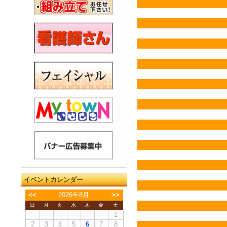
イベントカレンダー
<<
2026年8月
>>
日
月
火
水
木
金
土
1
2
3
4
5
6
7
8