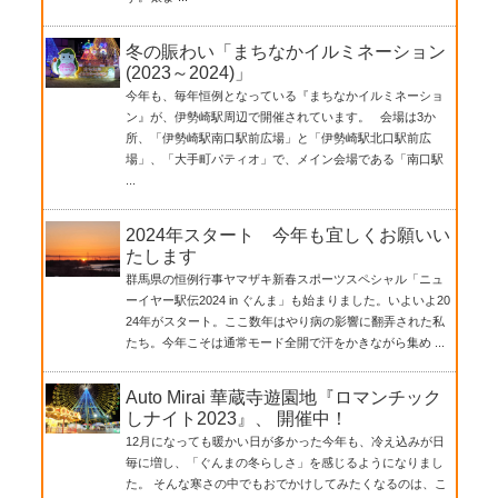
冬の賑わい「まちなかイルミネーション
(2023～2024)」
今年も、毎年恒例となっている『まちなかイルミネーショ
ン』が、伊勢崎駅周辺で開催されています。 会場は3か
所、「伊勢崎駅南口駅前広場」と「伊勢崎駅北口駅前広
場」、「大手町パティオ」で、メイン会場である「南口駅
...
2024年スタート 今年も宜しくお願いい
たします
群馬県の恒例行事ヤマザキ新春スポーツスペシャル「ニュ
ーイヤー駅伝2024 in ぐんま」も始まりました。いよいよ20
24年がスタート。ここ数年はやり病の影響に翻弄された私
たち。今年こそは通常モード全開で汗をかきながら集め ...
Auto Mirai 華蔵寺遊園地『ロマンチック
しナイト2023』、 開催中！
12月になっても暖かい日が多かった今年も、冷え込みが日
毎に増し、「ぐんまの冬らしさ」を感じるようになりまし
た。 そんな寒さの中でもおでかけしてみたくなるのは、こ