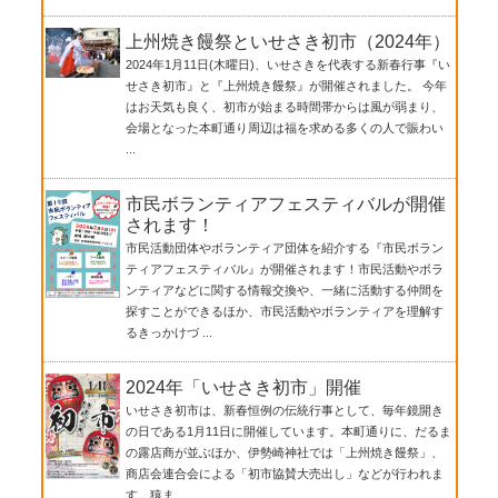
上州焼き饅祭といせさき初市（2024年）
2024年1月11日(木曜日)、いせさきを代表する新春行事『い
せさき初市』と『上州焼き饅祭』が開催されました。 今年
はお天気も良く、初市が始まる時間帯からは風が弱まり、
会場となった本町通り周辺は福を求める多くの人で賑わい
...
市民ボランティアフェスティバルが開催
されます！
市民活動団体やボランティア団体を紹介する『市民ボラン
ティアフェスティバル』が開催されます！市民活動やボラ
ンティアなどに関する情報交換や、一緒に活動する仲間を
探すことができるほか、市民活動やボランティアを理解す
るきっかけづ ...
2024年「いせさき初市」開催
いせさき初市は、新春恒例の伝統行事として、毎年鏡開き
の日である1月11日に開催しています。本町通りに、だるま
の露店商が並ぶほか、伊勢崎神社では「上州焼き饅祭」、
商店会連合会による「初市協賛大売出し」などが行われま
す。猿ま ...