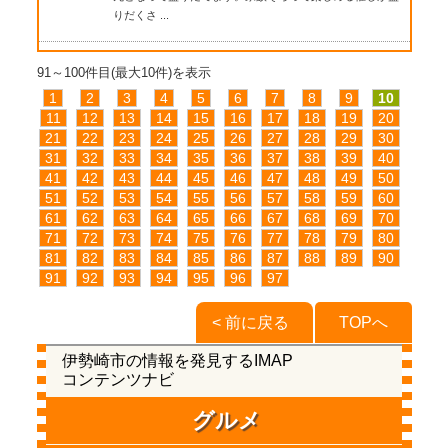
りだくさ ...
91～100件目(最大10件)を表示
1
2
3
4
5
6
7
8
9
10
11
12
13
14
15
16
17
18
19
20
21
22
23
24
25
26
27
28
29
30
31
32
33
34
35
36
37
38
39
40
41
42
43
44
45
46
47
48
49
50
51
52
53
54
55
56
57
58
59
60
61
62
63
64
65
66
67
68
69
70
71
72
73
74
75
76
77
78
79
80
81
82
83
84
85
86
87
88
89
90
91
92
93
94
95
96
97
< 前に戻る
TOPへ
伊勢崎市の情報を発見するIMAP
コンテンツナビ
グルメ