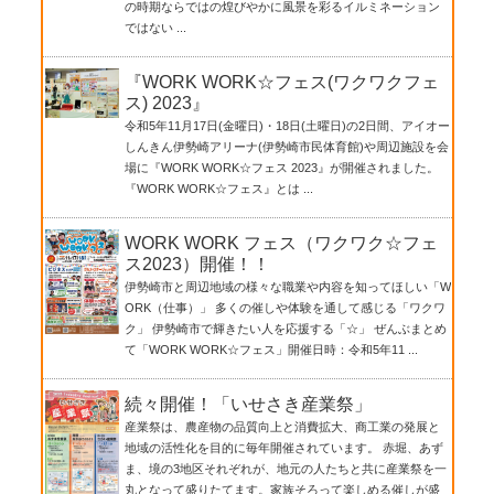
の時期ならではの煌びやかに風景を彩るイルミネーション
ではない ...
『WORK WORK☆フェス(ワクワクフェ
ス) 2023』
令和5年11月17日(金曜日)・18日(土曜日)の2日間、アイオー
しんきん伊勢崎アリーナ(伊勢崎市民体育館)や周辺施設を会
場に『WORK WORK☆フェス 2023』が開催されました。
『WORK WORK☆フェス』とは ...
WORK WORK フェス（ワクワク☆フェ
ス2023）開催！！
伊勢崎市と周辺地域の様々な職業や内容を知ってほしい「W
ORK（仕事）」 多くの催しや体験を通して感じる「ワクワ
ク」 伊勢崎市で輝きたい人を応援する「☆」 ぜんぶまとめ
て「WORK WORK☆フェス」開催日時：令和5年11 ...
続々開催！「いせさき産業祭」
産業祭は、農産物の品質向上と消費拡大、商工業の発展と
地域の活性化を目的に毎年開催されています。 赤堀、あず
ま、境の3地区それぞれが、地元の人たちと共に産業祭を一
丸となって盛りたてます。家族そろって楽しめる催しが盛