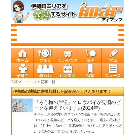
TOP
>
ニュース
> 記事一覧
伊勢崎の地域に密着取材した記事がたくさんあります！
『ろう梅の岸辺』でロウバイが見頃のピ
ークを迎えています♪ (2024年)
今年も、東小保方町のロウバイの名所『ろう梅の岸辺』の
ロウバイが見頃のピークを迎えています。 過去の取材で
は、2月上旬に訪れて、開花が進んでいるエリアとほとんど
がつぼみのエリアに分かれて…といっ ...