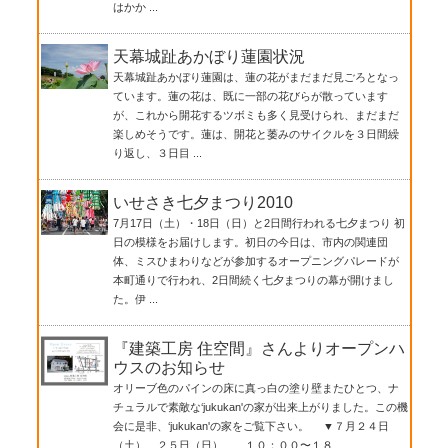
はかか ...
天幕城趾あかぼり蓮園状況
天幕城趾あかぼり蓮園は、蓮の花がまだまだ見ごろとなっ
ています。蓮の花は、既に一部の花びらが散っています
が、これから開花するツボミも多く見受けられ、まだまだ
楽しめそうです。蓮は、開花と萎みのサイクルを３日間繰
り返し、３日目 ...
いせさき七夕まつり2010
7月17日（土）・18日（日）と2日間行われる七夕まつり 初
日の模様をお届けします。初日の今日は、市内の関連団
体、ミスひまわりなどが参加するオープニングパレードが
本町通りで行われ、2日間続く七夕まつりの幕が開けまし
た。伊 ...
『建築工房 住空間』さんよりオープンハ
ウスのお知らせ
オリーブ色のパインの床に真っ白の塗り壁またひとつ、ナ
チュラルで素敵な‘jukukan'の家が出来上がりました。この機
会に是非、‘jukukan'の家をご覧下さい。 ▼７月２４日
（土）、２５日（日） １０：００〜１８ ...