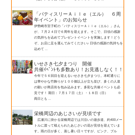
「パティスリーＡｉｌｅ（エル） ６周
年イベント」のお知らせ
伊勢崎市宮子町の「パティスリーＡｉｌｅ（エル）」さん
が、７月２４日で６周年を迎えます。そこで、日頃の感謝
の気持ちを込めてプレゼントイベントを実施します！どう
ぞ、お店に足を運んでみてください♪ 日頃の感謝の気持ちを
込めて ...
いせさき七夕まつり 開催
共催ｲﾍﾞﾝﾄも多数あり！お見逃しなく！！
今年で５６回目を迎えるいせさき七夕まつり。本町通りに
は華やかな竹飾りが１００個以上が立ち並び、多くの人達
の願いが商店街を包み込みます。多彩な共催イベントも必
見です！ 期日：７月１７日（土）・１８日（日） ※
両日とも ...
栄橋周辺のあじさいが見頃です
広瀬川に掛かる栄橋周辺では川沿いの遊歩道、約400メー
トルに渡って植えられたあじさいの花が見頃を迎えていま
す。雨の日が多く、蒸し暑い日々ですが、ピンク、ブル