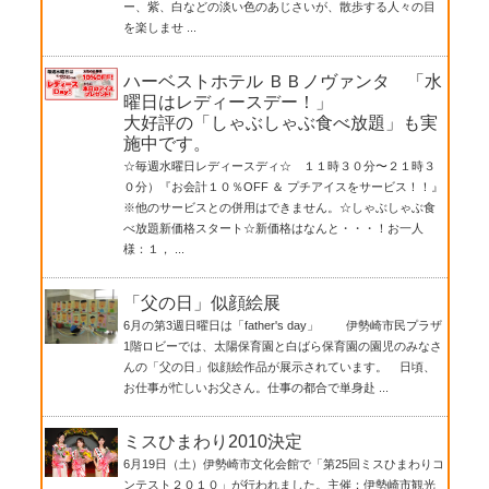
ー、紫、白などの淡い色のあじさいが、散歩する人々の目
を楽しませ ...
ハーベストホテル ＢＢノヴァンタ 「水
曜日はレディースデー！」
大好評の「しゃぶしゃぶ食べ放題」も実
施中です。
☆毎週水曜日レディースディ☆ １１時３０分〜２１時３
０分）『お会計１０％OFF ＆ プチアイスをサービス！！』
※他のサービスとの併用はできません。☆しゃぶしゃぶ食
べ放題新価格スタート☆新価格はなんと・・・！お一人
様：１， ...
「父の日」似顔絵展
6月の第3週日曜日は「father's day」 伊勢崎市民プラザ
1階ロビーでは、太陽保育園と白ばら保育園の園児のみなさ
んの「父の日」似顔絵作品が展示されています。 日頃、
お仕事が忙しいお父さん。仕事の都合で単身赴 ...
ミスひまわり2010決定
6月19日（土）伊勢崎市文化会館で「第25回ミスひまわりコ
ンテスト２０１０」が行われました。主催：伊勢崎市観光