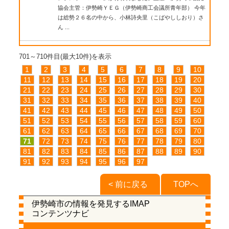
協会主管：伊勢崎ＹＥＧ（伊勢崎商工会議所青年部） 今年
は総勢２６名の中から、小林詩央里（こばやししおり）さ
ん ...
701～710件目(最大10件)を表示
1
2
3
4
5
6
7
8
9
10
11
12
13
14
15
16
17
18
19
20
21
22
23
24
25
26
27
28
29
30
31
32
33
34
35
36
37
38
39
40
41
42
43
44
45
46
47
48
49
50
51
52
53
54
55
56
57
58
59
60
61
62
63
64
65
66
67
68
69
70
71
72
73
74
75
76
77
78
79
80
81
82
83
84
85
86
87
88
89
90
91
92
93
94
95
96
97
< 前に戻る
TOPへ
伊勢崎市の情報を発見するIMAP
コンテンツナビ