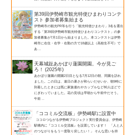
第39回伊勢崎市観光特使ひまわりコンテ
スト 参加者募集始まる
伊勢崎市の観光PR等を行う「観光特使ひまわり」3名を選出
する「第39回伊勢崎市観光特使ひまわりコンテスト」の参
加者募集が7月1日から始まりました。本コンテストは伊勢
崎市に在住・在学・在勤の方で18歳以上（高校生不可）で
あ ...
天幕城趾あかぼり蓮園開園。今が見ご
ろ！ (2025年)
あかぼり蓮園の開園2日目となる7月12日の朝、同園を訪れ
ました。この日は、連日の暑さが和らいだせいか、朝9時に
到着したときには既に家族連れやカップルなど80人ほどで
にぎわっていました。花の見頃は早朝から午前中だそう。
午前 ...
「ココミル交流板」伊勢崎駅に設置中
ココロつながる伊勢崎プロジェクト実行委員会は、伊勢崎
駅構内に『ココミル交流板』を設置しています！ 「人と人
のつながりをもう一度取り戻したい！」 そんな思いを持