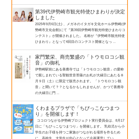
第39代伊勢崎市観光特使ひまわりが決定
しました
2025年9月6日(土) 、メガネのイタガキ文化ホール伊勢崎(伊
勢崎市文化会館)にて『第39回伊勢崎市観光特使ひまわりコ
ンテスト』が開催されました。 名称が『伊勢崎市観光特使
ひまわり』となって4回目のコンテスト開催となっ ...
家門繁栄、商売繁盛の「トウモロコシ観
音」の御札
伊勢崎駅前にある善應寺では「トウモロコシ観音」の愛称
で親しまれている聖観世音菩薩のお札が大縁日にあたる８
月９日（土）に限定で販売されます。 「トウモロコシ観
音」と聞いて？？となるかもしれませんが、かつて善應寺
の大縁日に門 ...
くわまるプラザで「ちびっこなつまつ
り」を開催します！
ココロつながる伊勢崎プロジェクト実行委員会は、8月17
日に「ちびっこなつまつり」を開催します。 乳幼児から小
学生のお子様を持つご家族がつながれる場所を作るため
に、高校生、大学生が中心となって企画運営してい ...