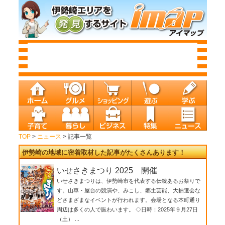
TOP
>
ニュース
> 記事一覧
伊勢崎の地域に密着取材した記事がたくさんあります！
いせさきまつり 2025 開催
いせさきまつりは、伊勢崎市を代表する伝統あるお祭りで
す。山車・屋台の競演や、みこし、郷土芸能、大抽選会な
どさまざまなイベントが行われます。会場となる本町通り
周辺は多くの人で賑わいます。 ◇日時：2025年９月27日
（土） ...