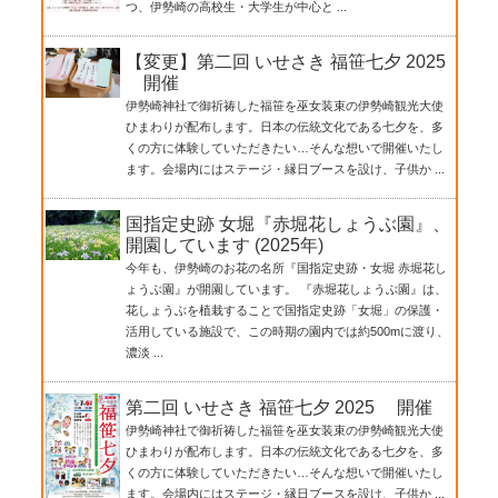
つ、伊勢崎の高校生・大学生が中心と ...
【変更】第二回 いせさき 福笹七夕 2025
開催
伊勢崎神社で御祈祷した福笹を巫女装束の伊勢崎観光大使
ひまわりが配布します。日本の伝統文化である七夕を、多
くの方に体験していただきたい…そんな想いで開催いたし
ます。会場内にはステージ・縁日ブースを設け、子供か ...
国指定史跡 女堀『赤堀花しょうぶ園』、
開園しています (2025年)
今年も、伊勢崎のお花の名所『国指定史跡・女堀 赤堀花し
ょうぶ園』が開園しています。 『赤堀花しょうぶ園』は、
花しょうぶを植栽することで国指定史跡「女堀」の保護・
活用している施設で、この時期の園内では約500mに渡り、
濃淡 ...
第二回 いせさき 福笹七夕 2025 開催
伊勢崎神社で御祈祷した福笹を巫女装束の伊勢崎観光大使
ひまわりが配布します。日本の伝統文化である七夕を、多
くの方に体験していただきたい…そんな想いで開催いたし
ます。会場内にはステージ・縁日ブースを設け、子供か ...