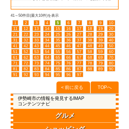
41～50件目(最大10件)を表示
1
2
3
4
5
6
7
8
9
10
11
12
13
14
15
16
17
18
19
20
21
22
23
24
25
26
27
28
29
30
31
32
33
34
35
36
37
38
39
40
41
42
43
44
45
46
47
48
49
50
51
52
53
54
55
56
57
58
59
60
61
62
63
64
65
66
67
68
69
70
71
72
73
74
75
76
77
78
79
80
81
82
83
84
85
86
87
88
89
90
91
92
93
94
95
96
97
< 前に戻る
TOPへ
伊勢崎市の情報を発見するIMAP
コンテンツナビ
グルメ