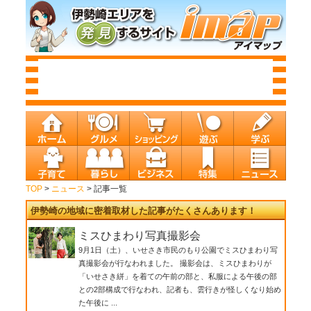
TOP
>
ニュース
> 記事一覧
伊勢崎の地域に密着取材した記事がたくさんあります！
ミスひまわり写真撮影会
9月1日（土）、いせさき市民のもり公園でミスひまわり写
真撮影会が行なわれました。 撮影会は、ミスひまわりが
「いせさき絣」を着ての午前の部と、私服による午後の部
との2部構成で行なわれ、記者も、雲行きが怪しくなり始め
た午後に ...