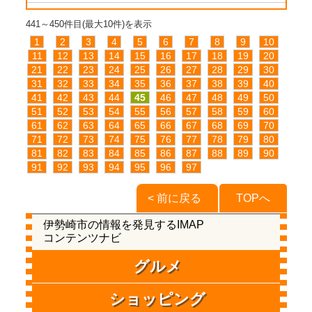
441～450件目(最大10件)を表示
1
2
3
4
5
6
7
8
9
10
11
12
13
14
15
16
17
18
19
20
21
22
23
24
25
26
27
28
29
30
31
32
33
34
35
36
37
38
39
40
41
42
43
44
45
46
47
48
49
50
51
52
53
54
55
56
57
58
59
60
61
62
63
64
65
66
67
68
69
70
71
72
73
74
75
76
77
78
79
80
81
82
83
84
85
86
87
88
89
90
91
92
93
94
95
96
97
< 前に戻る
TOPへ
伊勢崎市の情報を発見するIMAP
コンテンツナビ
グルメ
ショッピング