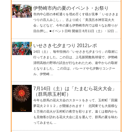
伊勢崎市内の夏のイベント・お祭り
市内中心部の本町通りを埋め尽くす様が見事「 いせさきま
つりの百人みこし」、古より続く「美茂呂水神宮花火大
会」などなど、今年の夏も伊勢崎市内では様々なお祭りが
目白押し。■イベント日時 開催日 8月11日（土）・12日 ...
いせさき七夕まつり 2012レポ
14日（土）、毎年恒例の「いせさき七夕まつり」の取材に
行ってきました。この日は、上毛新聞敷島球場で、伊勢崎
清明高校の野球の試合が行なわれたため、途中からの取材
となりました。 この日は、パレードや七夕飾りコンクー
ル、伊勢崎 ...
7月14日（土）は「たまむら花火大会」
（群馬県玉村町）
今年も群馬の花火大会のスタートをきって、玉村町「田園
夢花火２０１２」が開催されます！ 北関東でも大規模な
１万発の花火が玉村町の夜空を彩ります。遠くは都内から
も見物客が訪れる花火大会に足を運んで、群馬の夏を味わ
ってみません ...