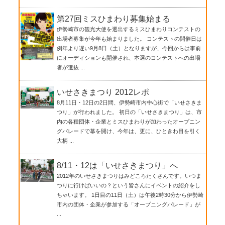
第27回ミスひまわり募集始まる
伊勢崎市の観光大使を選出するミスひまわりコンテストの
出場者募集が今年も始まりました。 コンテストの開催日は
例年より遅い9月8日（土）となりますが、今回からは事前
にオーディションも開催され、本選のコンテストへの出場
者が選抜 ...
いせさきまつり 2012レポ
8月11日・12日の2日間、伊勢崎市内中心街で「いせさきま
つり」が行われました。 初日の「いせさきまつり」は、市
内の各種団体・企業とミスひまわりが加わったオープニン
グパレードで幕を開け、今年は、更に、ひときわ目を引く
大柄 ...
8/11・12は「いせさきまつり」へ
2012年のいせさきまつりはみどころたくさんです。いつま
つりに行けばいいの？という皆さんにイベントの紹介をし
ちゃいます。 1日目の11日（土）は午後2時30分から伊勢崎
市内の団体・企業が参加する「オープニングパレード」が
...