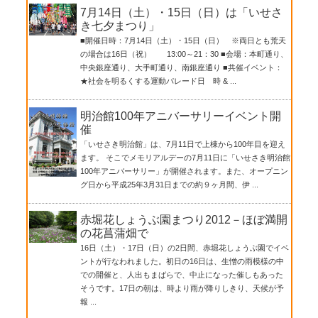
7月14日（土）・15日（日）は「いせさ
き七夕まつり」
■開催日時：7月14日（土）・15日（日） ※両日とも荒天
の場合は16日（祝） 13:00～21：30 ■会場：本町通り、
中央銀座通り、大手町通り、南銀座通り ■共催イベント：
★社会を明るくする運動パレード日 時 & ...
明治館100年アニバーサリーイベント開
催
「いせさき明治館」は、7月11日で上棟から100年目を迎え
ます。 そこでメモリアルデーの7月11日に「いせさき明治館
100年アニバーサリー」が開催されます。また、オープニン
グ日から平成25年3月31日までの約９ヶ月間、伊 ...
赤堀花しょうぶ園まつり2012－ほぼ満開
の花菖蒲畑で
16日（土）・17日（日）の2日間、赤堀花しょうぶ園でイベ
ントが行なわれました。初日の16日は、生憎の雨模様の中
での開催と、人出もまばらで、中止になった催しもあった
そうです。17日の朝は、時より雨が降りしきり、天候が予
報 ...