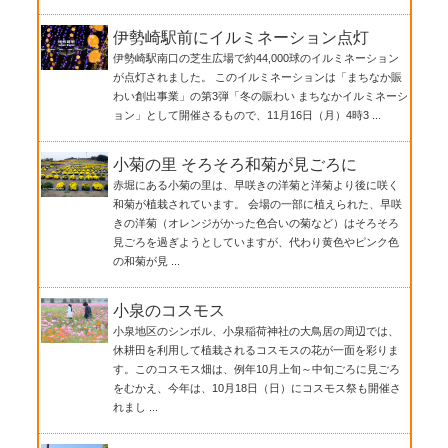
伊勢崎駅前にイルミネーション点灯
伊勢崎駅南口の芝生広場で約44,000球のイルミネーション
が点灯されました。 このイルミネーションは「まちなか賑
わい創出事業」の第3弾「冬の賑わい まちなかイルミネーシ
ョン」として開催さるもので、11月16日（月）4時3 ...
小菊の里 そろそろ和菊が見ごろに
赤堀にある小菊の里は、早咲きの洋菊と洋菊より後に咲く
和菊が植栽されています。 会場の一部に植えられた、早咲
きの洋菊（オレンジがかった色合いの菊など）はそろそろ
見ごろを過ぎようとしていますが、代わり黄色やピンク色
の和菊が見 ...
小泉のコスモス
小泉地区のシンボル、小泉稲荷神社の大鳥居の周辺では、
休耕田を利用して植栽されるコスモスの花が一面を彩りま
す。このコスモス畑は、例年10月上旬～中旬ごろに見ごろ
をむかえ、今年は、10月18日（日）にコスモス祭も開催さ
れまし ...