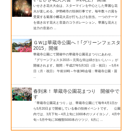
いせさき花火大会は、スターマインを中心とした華麗な花
火が楽しめる、伊勢崎市の恒例行事です。毎年数々の賞を
受賞する菊屋小幡花火店が打ち上げを担当。一つのテーマ
を描き出す花火と音楽のコラボレーション。華麗な花火と
迫力の音楽の ...
ＧＷは華蔵寺公園へ！｢グリーンフェスタ
2015」開催
華蔵寺公園にて開催中の華蔵寺公園花まつりにあわせ、
『グリーンフェスタ2015～元気な街は緑がおいしい～』が
開催されます。期間：平成27年5月3日（日・祝日）～5月4
日（月・祝日） 午前10時～午後3時会場：華蔵寺公園・苗
...
春到来！ 華蔵寺公園花まつり 開催中で
す
「華蔵寺公園花まつり」は、華蔵寺公園にて毎年4月1日か
ら5月20日まで開催している春の恒例イベントです。 公園
内では、3月下旬～4月上旬に1000本のソメイヨシノ、4月中
旬～5月中旬に30種類5000本のツツジ、6月に ...