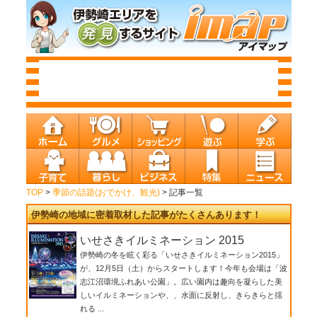
TOP
>
季節の話題(おでかけ、観光)
> 記事一覧
伊勢崎の地域に密着取材した記事がたくさんあります！
いせさきイルミネーション 2015
伊勢崎の冬を眩く彩る「いせさきイルミネーション2015」
が、12月5日（土）からスタートします！今年も会場は「波
志江沼環境ふれあい公園」。広い園内は趣向を凝らした美
しいイルミネーションや、、水面に反射し、きらきらと揺
れる ...