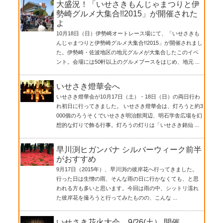
大盛況！「いせさきもんじゃまつりと伊
勢崎グルメ大集合!!2015」が開催された
よ
10月18日（日）伊勢崎オートレース場にて、「いせさきも
んじゃまつりと伊勢崎グルメ大集合!!2015」が開催されまし
た。伊勢崎・佐波地区の地元グルメが大集合したこのイベ
ント。会場には50軒以上のグルメブースをはじめ、地元 ...
いせさき燈華会へ
いせさき燈華会が10月17日（土）・18日（日）の両日行わ
れ初日に行ってきました。 いせさき燈華会は、灯ろうと約3
000個のろうそくでいせさき明治館周辺、明石学舎広場を幻
想的な灯りで飾る行事。灯ろうの灯りは「いせさき銘仙 ...
早川渕ヒガンバナ シルバーウィーク前半
がおすすめ
9月17日（2015年）、早川渕の彼岸花へ行ってきました。
行った日は生憎の雨、そんな雨の日に行かなくても、と思
われる方も多いと思います。今回は雨の中、シットリ濡れ
た彼岸花を撮ろうと行ってみたものの、こんな ...
いせさき花火大会 9/26(土） 開催