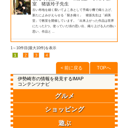
室 猪坂玲子先生
古い布地を細く裂いてよこ糸として手織り機で織り上げ、
新たによみがえらせる「裂き織り」 猪坂先生は「絹美
堂」で教室を開催しています。「出来上がった作品は世界
にたった1つ。使っていた頃の思い出、織り上げる人の熱い
思い、作品と ...
1～10件目(最大10件)を表示
1
2
3
4
< 前に戻る
TOPへ
伊勢崎市の情報を発見するIMAP
コンテンツナビ
グルメ
ショッピング
遊ぶ