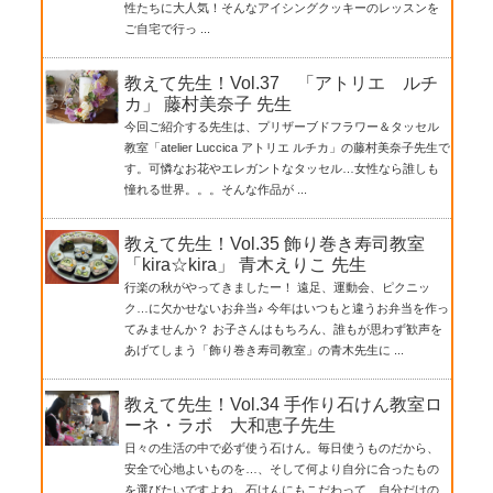
性たちに大人気！そんなアイシングクッキーのレッスンを
ご自宅で行っ ...
教えて先生！Vol.37 「アトリエ ルチ
カ」 藤村美奈子 先生
今回ご紹介する先生は、プリザーブドフラワー＆タッセル
教室「atelier Luccica アトリエ ルチカ」の藤村美奈子先生で
す。可憐なお花やエレガントなタッセル…女性なら誰しも
憧れる世界。。。そんな作品が ...
教えて先生！Vol.35 飾り巻き寿司教室
「kira☆kira」 青木えりこ 先生
行楽の秋がやってきましたー！ 遠足、運動会、ピクニッ
ク…に欠かせないお弁当♪ 今年はいつもと違うお弁当を作っ
てみませんか？ お子さんはもちろん、誰もが思わず歓声を
あげてしまう「飾り巻き寿司教室」の青木先生に ...
教えて先生！Vol.34 手作り石けん教室ロ
ーネ・ラボ 大和恵子先生
日々の生活の中で必ず使う石けん。毎日使うものだから、
安全で心地よいものを…、そして何より自分に合ったもの
を選びたいですよね。石けんにもこだわって、自分だけの