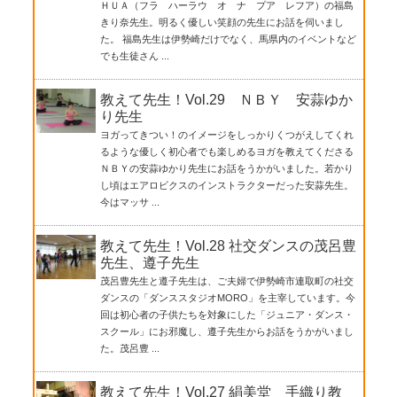
ＨＵＡ（フラ ハーラウ オ ナ プア レフア）の福島
きり奈先生。明るく優しい笑顔の先生にお話を伺いまし
た。 福島先生は伊勢崎だけでなく、馬県内のイベントなど
でも生徒さん ...
教えて先生！Vol.29 ＮＢＹ 安蒜ゆか
り先生
ヨガってきつい！のイメージをしっかりくつがえしてくれ
るような優しく初心者でも楽しめるヨガを教えてくださる
ＮＢＹの安蒜ゆかり先生にお話をうかがいました。若かり
し頃はエアロビクスのインストラクターだった安蒜先生。
今はマッサ ...
教えて先生！Vol.28 社交ダンスの茂呂豊
先生、遵子先生
茂呂豊先生と遵子先生は、ご夫婦で伊勢崎市連取町の社交
ダンスの「ダンススタジオMORO」を主宰しています。今
回は初心者の子供たちを対象にした「ジュニア・ダンス・
スクール」にお邪魔し、遵子先生からお話をうかがいまし
た。茂呂豊 ...
教えて先生！Vol.27 絹美堂 手織り教