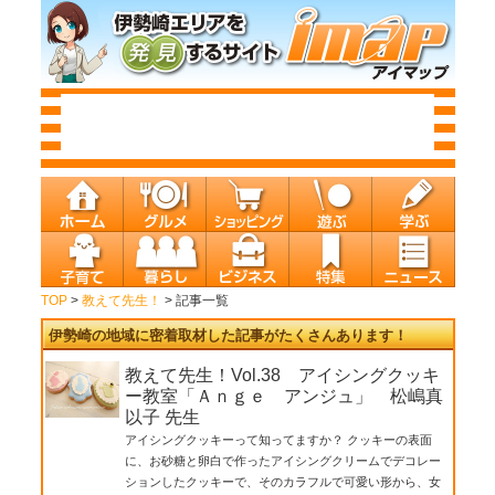
TOP
>
教えて先生！
> 記事一覧
伊勢崎の地域に密着取材した記事がたくさんあります！
教えて先生！Vol.38 アイシングクッキ
ー教室「Ａｎｇｅ アンジュ」 松嶋真
以子 先生
アイシングクッキーって知ってますか？ クッキーの表面
に、お砂糖と卵白で作ったアイシングクリームでデコレー
ションしたクッキーで、そのカラフルで可愛い形から、女