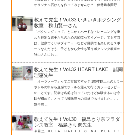
オリジナル石けんを作ってみませんか？ 伊勢崎市間野 ...
教えて先生！Vol.33 いきいきボクシング
教室 秋山賢一さん
「ボクシング」って、とにかくハードなトレーニングを重
ねた特別な選手たちのための競技ってイメージ。でも本当
は、健康づくりやダイエットなどが目的でも楽しめるスポ
ーツなんだそう。子どもから女性も通うボクシング教室の
秋山さんにお ...
教えて先生！Vol.32 HEART LAKE 諸岡
理恵先生
「オーラソーマ」ってご存知ですか？ 100本以上ものカラー
ボトルの中から直感でボトルを選んで行うカラーセラピー
のことです。記者は名前は知っていたけど体験するのは今
回が初めて。とっても興味津々の取材でありました。。。
数年前 ...
教えて先生！Vol.30 福島きり奈フラダ
ンス教室 福島きり奈先生
今回は、ＨＵＬＡ ＨＡＬＡＵ Ｏ ＮＡ ＰＵＡ ＬＥ