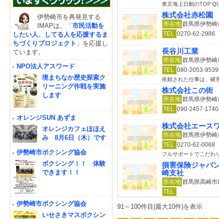
東京海上日動のTOP QU
株式会社赤松園
伊勢崎市を再発見する
所在地
群馬県伊勢崎市
IMAPは、「
市民活動を
TEL
0270-62-2986
したい人、してる人を応援するま
ちづくりプロジェクト
」を応援し
長谷川工業
ています。
所在地
群馬県伊勢崎市
NPO法人アスワード
TEL
080-2053-9539
境まちなか歴史探索ク
依頼された仕事は、確
リーニング作戦を実施
株式会社この街
します
所在地
群馬県伊勢崎市
TEL
090-2457-1740
オレンジSUN あずま
株式会社エース
オレンジカフェほほえ
所在地
群馬県伊勢崎市
み 8月6日（木）です
TEL
0270-62-0068
伊勢崎市ボクシング協会
フルサポートでこだわ
ボクシング！！ 体験
損害保険ジャパ
できます！！
崎支社
所在地
群馬県高崎市
TEL
伊勢崎市ボクシング協会
91～100件目(最大10件)を表示
いせさきマスボクシン