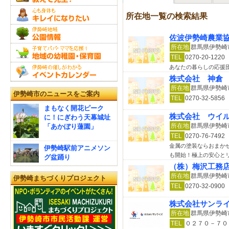
所在地一覧の検索結果
佐波伊勢崎農業
所在地
群馬県伊勢崎市
TEL
0270-20-1220
あなたの暮らしの応援
株式会社 神倉
所在地
群馬県伊勢崎市
伊勢崎市のニュースをご案内
TEL
0270-32-5856
まもなく開花ピーク
株式会社 ウイ
に！にぎわう天幕城址
所在地
群馬県伊勢崎市
「あかぼり蓮園」
TEL
0270-76-7492
金属の塗装ならおまかせ
伊勢崎駅前アニメソン
も開始！極上の安心と
グ盆踊り
（株）梅沢工務
所在地
群馬県伊勢崎
伊勢崎まちづくりプロジェクト
TEL
0270-32-0900
株式会社サンラ
所在地
群馬県伊勢崎
TEL
０２７０－７０