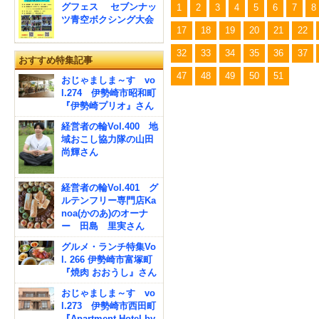
グフェス セブンナッ
1
2
3
4
5
6
7
8
ツ青空ボクシング大会
17
18
19
20
21
22
32
33
34
35
36
37
おすすめ特集記事
47
48
49
50
51
おじゃましま～す vo
l.274 伊勢崎市昭和町
『伊勢崎プリオ』さん
経営者の輪Vol.400 地
域おこし協力隊の山田
尚輝さん
経営者の輪Vol.401 グ
ルテンフリー専門店Ka
noa(かのあ)のオーナ
ー 田島 里実さん
グルメ・ランチ特集Vo
l. 266 伊勢崎市富塚町
『焼肉 おおうし』さん
おじゃましま～す vo
l.273 伊勢崎市西田町
『Apartment Hotel by