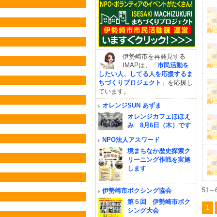
伊勢崎市を再発見する
IMAPは、「
市民活動を
したい人、してる人を応援するま
ちづくりプロジェクト
」を応援し
ています。
オレンジSUN あずま
オレンジカフェほほえ
み 8月6日（木）です
NPO法人アスワード
境まちなか歴史探索ク
リーニング作戦を実施
します
51～
伊勢崎市ボクシング協会
第５回 伊勢崎市ボク
1
シング大会