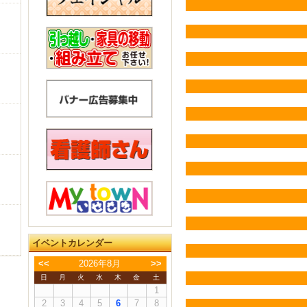
イベントカレンダー
<<
2026年8月
>>
日
月
火
水
木
金
土
1
2
3
4
5
6
7
8