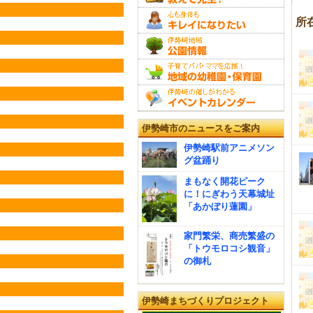
所
伊勢崎市のニュースをご案内
伊勢崎駅前アニメソン
グ盆踊り
まもなく開花ピーク
に！にぎわう天幕城址
「あかぼり蓮園」
家門繁栄、商売繁盛の
「トウモロコシ観音」
の御札
伊勢崎まちづくりプロジェクト