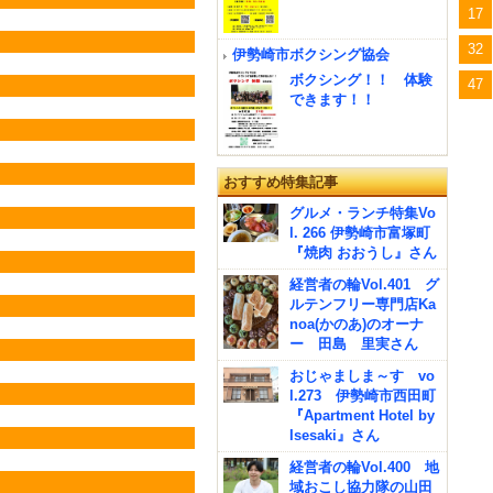
17
32
伊勢崎市ボクシング協会
ボクシング！！ 体験
47
できます！！
おすすめ特集記事
グルメ・ランチ特集Vo
l. 266 伊勢崎市富塚町
『焼肉 おおうし』さん
経営者の輪Vol.401 グ
ルテンフリー専門店Ka
noa(かのあ)のオーナ
ー 田島 里実さん
おじゃましま～す vo
l.273 伊勢崎市西田町
『Apartment Hotel by
Isesaki』さん
経営者の輪Vol.400 地
域おこし協力隊の山田