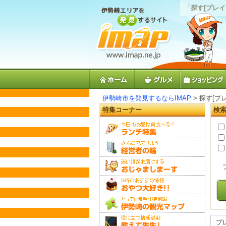
「
探す[プレイ
伊勢崎市を発見するならIMAP
> 探す[プ
特集コーナー
検
プ