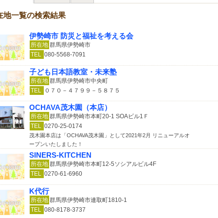
在地一覧の検索結果
伊勢崎市 防災と福祉を考える会
所在地
群馬県伊勢崎市
TEL
080-5568-7091
子ども日本語教室・未来塾
所在地
群馬県伊勢崎市中央町
TEL
０７０－４７９９－５８７５
OCHAVA茂木園（本店）
所在地
群馬県伊勢崎市本町20-1 SOAビル1Ｆ
TEL
0270-25-0174
茂木園本店は「OCHAVA茂木園」として2021年2月 リニューアルオ
ープンいたしました！
SINERS-KITCHEN
所在地
群馬県伊勢崎市本町12-5ソシアルビル4F
TEL
0270-61-6960
K代行
所在地
群馬県伊勢崎市連取町1810-1
TEL
080-8178-3737