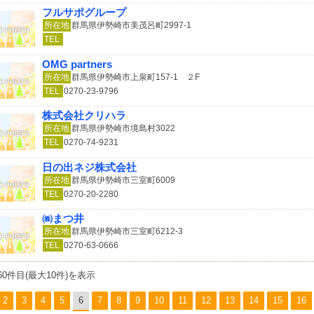
フルサポグループ
所在地
群馬県伊勢崎市美茂呂町2997-1
TEL
OMG partners
所在地
群馬県伊勢崎市上泉町157-1 ２F
TEL
0270-23-9796
株式会社クリハラ
所在地
群馬県伊勢崎市境島村3022
TEL
0270-74-9231
日の出ネジ株式会社
所在地
群馬県伊勢崎市三室町6009
TEL
0270-20-2280
㈱まつ井
所在地
群馬県伊勢崎市三室町6212-3
TEL
0270-63-0666
60件目(最大10件)を表示
2
3
4
5
6
7
8
9
10
11
12
13
14
15
16