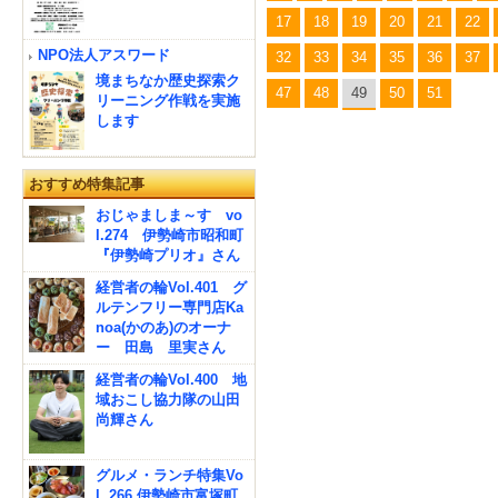
17
18
19
20
21
22
NPO法人アスワード
32
33
34
35
36
37
境まちなか歴史探索ク
47
48
49
50
51
リーニング作戦を実施
します
おすすめ特集記事
おじゃましま～す vo
l.274 伊勢崎市昭和町
『伊勢崎プリオ』さん
経営者の輪Vol.401 グ
ルテンフリー専門店Ka
noa(かのあ)のオーナ
ー 田島 里実さん
経営者の輪Vol.400 地
域おこし協力隊の山田
尚輝さん
グルメ・ランチ特集Vo
l. 266 伊勢崎市富塚町