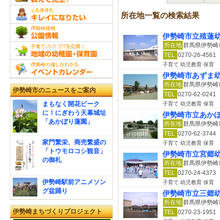
所在地一覧の検索結果
伊勢崎市立殖蓮
所在地
群馬県伊勢崎市
TEL
0270-26-4561
子育て 幼児教育 保育
伊勢崎市あずま
所在地
群馬県伊勢崎市
伊勢崎市のニュースをご案内
TEL
0270-62-0241
まもなく開花ピーク
子育て 幼児教育 保育
に！にぎわう天幕城址
伊勢崎市立あか
「あかぼり蓮園」
所在地
群馬県伊勢崎
TEL
0270-62-3744
家門繁栄、商売繁盛の
子育て 幼児教育 保育
「トウモロコシ観音」
伊勢崎市立宮郷
の御札
所在地
群馬県伊勢崎市
TEL
0270-24-4373
伊勢崎駅前アニメソン
子育て 幼児教育 保育
グ盆踊り
伊勢崎市立三郷
所在地
群馬県伊勢崎
伊勢崎まちづくりプロジェクト
TEL
0270-23-1951