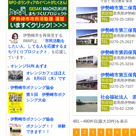
子育て 幼児教育 保育
伊勢崎市第二保
所在地
群馬県伊勢崎市
TEL
0270-25-1959
伊勢崎市第三保
伊勢崎市を再発見する
所在地
群馬県伊勢崎市
IMAPは、「
市民活動を
TEL
0270-25-2627
したい人、してる人を応援するま
ちづくりプロジェクト
」を応援し
伊勢崎市第四保
ています。
所在地
群馬県伊勢崎市
TEL
0270-25-3234
オレンジSUN あずま
オレンジカフェほほえ
伊勢崎市第五保
み 8月6日（木）です
所在地
群馬県伊勢崎市
TEL
0270-25-7107
伊勢崎市ボクシング協会
第５回 伊勢崎市ボク
社会福祉法人 
シング大会
所在地
群馬県伊勢崎市
TEL
0270-62-1206
伊勢崎市ボクシング協会
481～490件目(最大10件)を表示
ボクシング！！ 体験
できます！！
1
2
3
4
5
6
7
8