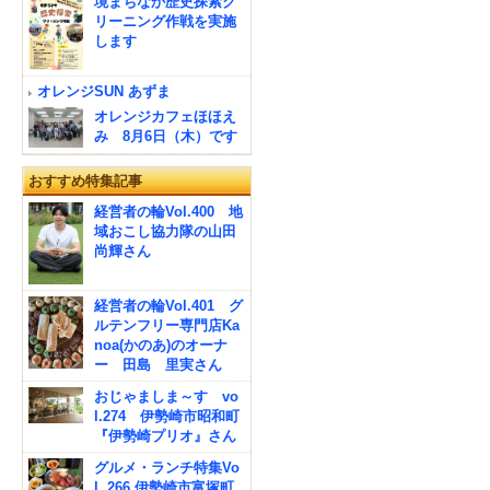
境まちなか歴史探索ク
リーニング作戦を実施
します
オレンジSUN あずま
オレンジカフェほほえ
み 8月6日（木）です
おすすめ特集記事
経営者の輪Vol.400 地
域おこし協力隊の山田
尚輝さん
経営者の輪Vol.401 グ
ルテンフリー専門店Ka
noa(かのあ)のオーナ
ー 田島 里実さん
おじゃましま～す vo
l.274 伊勢崎市昭和町
『伊勢崎プリオ』さん
グルメ・ランチ特集Vo
l. 266 伊勢崎市富塚町