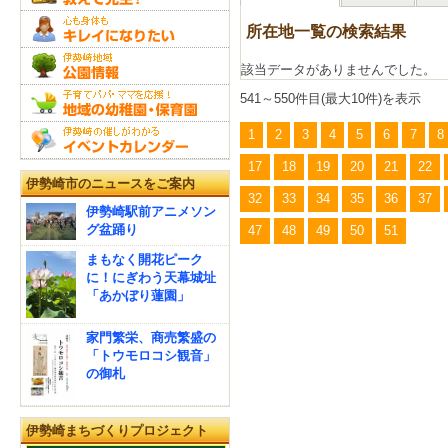
所在地一覧の検索結果
該当データがありませんでした。
541～550件目(最大10件)を表示
1
2
3
4
5
6
7
8
17
18
19
20
21
22
伊勢崎市のニュースをご案内
32
33
34
35
36
37
伊勢崎駅前アニメソン
グ盆踊り
47
48
49
50
51
まもなく開花ピーク
に！にぎわう天幕城址
「あかぼり蓮園」
家門繁栄、商売繁盛の
「トウモロコシ観音」
の御札
伊勢崎まちづくりプロジェクト