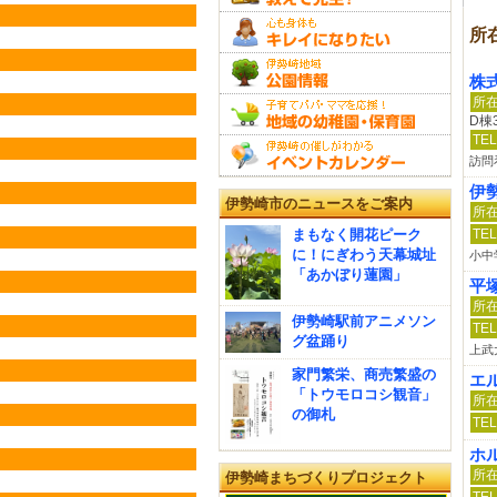
所
株式
所
D棟
TEL
訪問
伊
伊勢崎市のニュースをご案内
所
まもなく開花ピーク
TEL
に！にぎわう天幕城址
小中
「あかぼり蓮園」
平
所
伊勢崎駅前アニメソン
TEL
グ盆踊り
上武
家門繁栄、商売繁盛の
エ
「トウモロコシ観音」
所
の御札
TEL
ホ
所
伊勢崎まちづくりプロジェクト