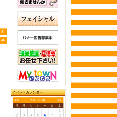
31
46
イベントカレンダー
<<
2026年8月
>>
日
月
火
水
木
金
土
1
2
3
4
5
6
7
8