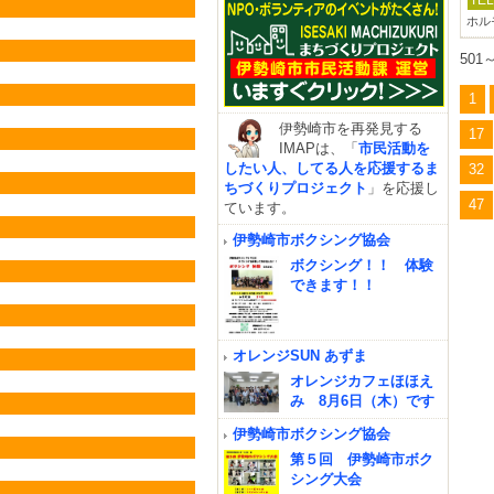
TEL
ホル
501
1
伊勢崎市を再発見する
17
IMAPは、「
市民活動を
したい人、してる人を応援するま
32
ちづくりプロジェクト
」を応援し
47
ています。
伊勢崎市ボクシング協会
ボクシング！！ 体験
できます！！
オレンジSUN あずま
オレンジカフェほほえ
み 8月6日（木）です
伊勢崎市ボクシング協会
第５回 伊勢崎市ボク
シング大会