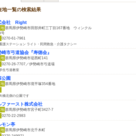
在地一覧の検索結果
会社 Right
在地
群馬県伊勢崎市田部井町三丁目167番地 ウィンクル
3号
0270-61-7961
看護ステーション ライト・民間救急・介護タクシー
勢崎市弓道協会『寿徳会』
在地
群馬県伊勢崎市堤西町141
0270-26-7707／伊勢崎市弓道場
学生弓道教室
塚公園
在地
群馬県伊勢崎市境平塚354番地
大橋北側の公園です
ルファースト株式会社
在地
群馬県伊勢崎市宮子町3427-7
0270-22-2983
ルモン亭
在地
群馬県伊勢崎市北千木町