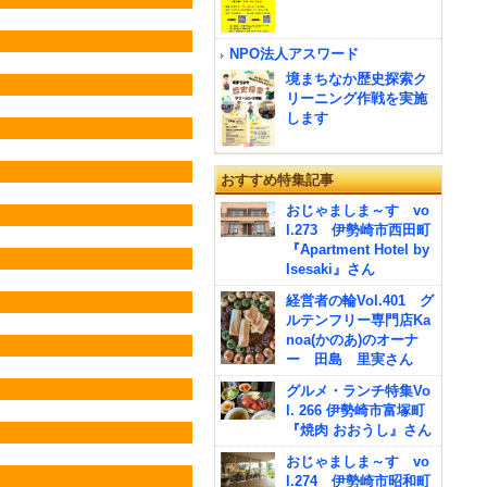
NPO法人アスワード
境まちなか歴史探索ク
リーニング作戦を実施
します
おすすめ特集記事
おじゃましま～す vo
l.273 伊勢崎市西田町
『Apartment Hotel by
Isesaki』さん
経営者の輪Vol.401 グ
ルテンフリー専門店Ka
noa(かのあ)のオーナ
ー 田島 里実さん
グルメ・ランチ特集Vo
l. 266 伊勢崎市富塚町
『焼肉 おおうし』さん
おじゃましま～す vo
l.274 伊勢崎市昭和町