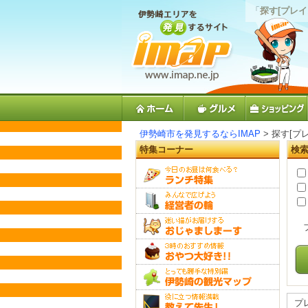
「
探す[プレイ
伊勢崎市を発見するならIMAP
> 探す[プ
特集コーナー
検
プ