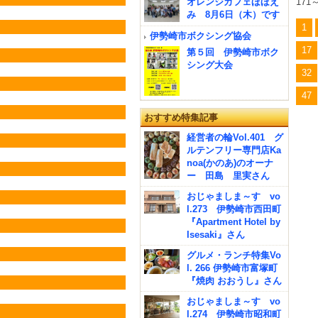
オレンジカフェほほえ
171
み 8月6日（木）です
1
伊勢崎市ボクシング協会
17
第５回 伊勢崎市ボク
シング大会
32
47
おすすめ特集記事
経営者の輪Vol.401 グ
ルテンフリー専門店Ka
noa(かのあ)のオーナ
ー 田島 里実さん
おじゃましま～す vo
l.273 伊勢崎市西田町
『Apartment Hotel by
Isesaki』さん
グルメ・ランチ特集Vo
l. 266 伊勢崎市富塚町
『焼肉 おおうし』さん
おじゃましま～す vo
l.274 伊勢崎市昭和町