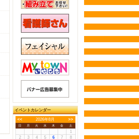
イベントカレンダー
<<
2026年8月
>>
日
月
火
水
木
金
土
1
2
3
4
5
6
7
8