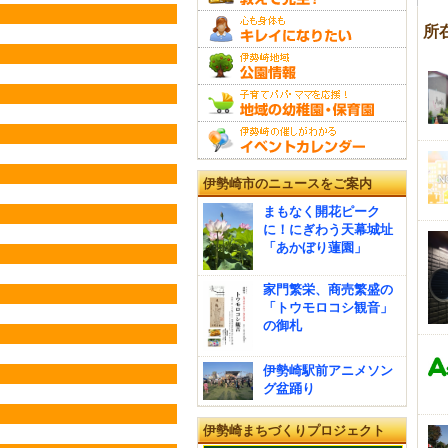
所
伊勢崎市のニュースをご案内
まもなく開花ピーク
に！にぎわう天幕城址
「あかぼり蓮園」
家門繁栄、商売繁盛の
「トウモロコシ観音」
の御札
伊勢崎駅前アニメソン
グ盆踊り
伊勢崎まちづくりプロジェクト