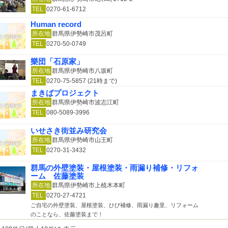
TEL
0270-61-6712
Human record
所在地
群馬県伊勢崎市茂呂町
TEL
0270-50-0749
樂団「石原家」
所在地
群馬県伊勢崎市八坂町
TEL
0270-75-5857 (21時まで)
まきばプロジェクト
所在地
群馬県伊勢崎市波志江町
TEL
080-5089-3996
いせさき街並み研究会
所在地
群馬県伊勢崎市山王町
TEL
0270-31-3432
群馬の外壁塗装・屋根塗装・雨漏り補修・リフォ
ーム 佐藤塗装
所在地
群馬県伊勢崎市上植木本町
TEL
0270-27-4721
ご自宅の外壁塗装、屋根塗装、ひび補修、雨漏り趣里、リフォーム
のことなら、佐藤塗装まで！