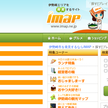
「
探す[プレイ
伊勢崎市を発見するならIMAP
> 探す[プ
特集コーナー
検
プ