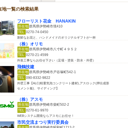
在地一覧の検索結果
フローリスト花金 HANAKIN
所在地
群馬県伊勢崎市境410
TEL
0270-74-0450
新鮮なお花と、ハンドメイドのオリジナルギフトが一杯
（株）オリモ
所在地
群馬県伊勢崎市八寸町４９５２
TEL
0270-21-4599
外装工事ならお任せ下さい（足場・塗装・防水・外壁）
飛鶴技建
所在地
群馬県伊勢崎市戸谷塚町542-1
TEL
090-8332-9822
外壁工事【ALC(軽量気泡コンクリート建材),アスロック(押出成形
セメント板)、サイディング】
（株）アスモ
所在地
群馬県伊勢崎市柴町502-2
TEL
0270-61-9970
WEBシステム開発ならアスモにお任せ！
市民交流まつり実行委員会
所在地
群馬県伊勢崎市昭和町1712-2