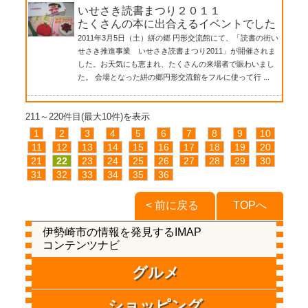
いせさき読書まつり２０１１
たくさんの本に出合えるイベントでした
2011年3月5日（土）絣の郷 円形交流館にて、「読書の街い
せさき推進事業 いせさき読書まつり2011」が開催されま
した。お天気にも恵まれ、たくさんの来場者で賑わいまし
た。 会場となった絣の郷円形交流館をフルに使って行 ...
211～220件目(最大10件)を表示
1
2
3
4
5
6
7
8
9
10
11
12
13
14
15
16
17
18
19
20
21
22
23
24
25
26
27
28
29
30
31
32
33
34
35
36
< 前に戻る
TOPへ
伊勢崎市の情報を発見するIMAP
コンテンツナビ
グルメ
ショッピング