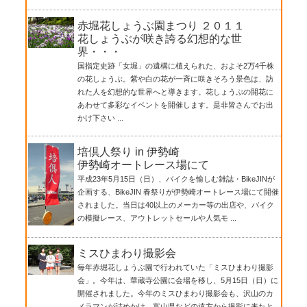
赤堀花しょうぶ園まつり ２０１１
花しょうぶが咲き誇る幻想的な世
界・・・
国指定史跡「女堀」の遺構に植えられた、およそ2万4千株
の花しょうぶ。紫や白の花が一斉に咲きそろう景色は、訪
れた人を幻想的な世界へと導きます。花しょうぶの開花に
あわせて多彩なイベントを開催します。是非皆さんでお出
かけ下さい ...
培倶人祭り in 伊勢崎
伊勢崎オートレース場にて
平成23年5月15日（日）、バイクを愉しむ雑誌・BikeJINが
企画する、BikeJIN 春祭りが伊勢崎オートレース場にて開催
されました。当日は40以上のメーカー等の出店や、バイク
の模擬レース、アウトレットセールや人気モ ...
ミスひまわり撮影会
毎年赤堀花しょうぶ園で行われていた「ミスひまわり撮影
会」。今年は、華蔵寺公園に会場を移し、5月15日（日）に
開催されました。今年のミスひまわり撮影会も、沢山のカ
メラマンが詰めかけ、富山県などの遠方から撮影に来たと