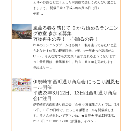
とりや野原など広々とした河川敷で楽しくのんびり過ごし
ましょう。 開催日時：平成23年5月15日（日）
午前 ...
風薫る春を感じて ０から始めるランニン
グ教室 参加者募集
万物再生の春！ 心踊るの春！
昨今のランニングブームは必然！ 私も走ってみたいと思
うあなた！体育の授業以来、○年、○十年走った記憶がな
い･･･、そんな方でも大丈夫！必ず走れるようになります
ョ！最終日は、春風薫る中、約３．５ｋｍを完走します！
※託児サー ...
伊勢崎市 西町通り商店会 にっこり謝恩セ
ール開催
平成23年3月12日、13日は西町通り商店
会に注目
伊勢崎市の西町通り商店会（会長 小杉充生さん）では、3月
12日、13日の日程で、にっこり謝恩セールを開催致しま
す。皆さん是非おいで下さいね。★日時★ 平成23年3月1
2〜13日 ＊13:00〜17:00（抽選会、イベント ...