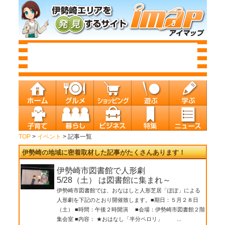
TOP
>
イベント
> 記事一覧
伊勢崎の地域に密着取材した記事がたくさんあります！
伊勢崎市図書館で人形劇
5/28（土） は図書館に集まれ～
伊勢崎市図書館では、おなはしと人形芝居「ぽぽ」による
人形劇を下記のとおり開催致します。■期日：５月２８日
（土） ■時間：午後２時開演 ■会場：伊勢崎市図書館２階
集会室 ■内容： ★おはなし「半分ペロリ」 ...