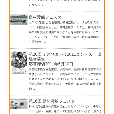
いう人も ...
島村渡船フェスタ
今年で16回目となる恒例の島村渡船フェスタが5月15日
（日）開催されました。島村渡船フェスタは、利根川の両
岸の住民交流と自然に親しむことを目的に毎年行われてい
るイベントです。この日、河川敷に設けられた駐車場は、
午前中から ...
第26回 ミスひまわり2011コンテスト 出
場者募集
応募締切2011年6月10日
伊勢崎市観光協会主催、伊勢崎商工会議所青年部主管のミ
スひまわりコンテスト。伊勢崎市のイメージアップや観光
ＰＲ等々をつとめるミスひまわりを選ぶ同コンテストが、
下記の日程で開催されます。★日時：2011年6月18日（土）
14 ...
第16回 島村渡船フェスタ
利根川流域住民の交流を目的としたイベントです。今年も
「ふれあい・協調」をテーマに催し物を行います。川のほ