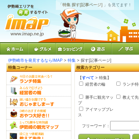
「
特集 探す[記事ページ]
」を見てます！
伊勢崎市を発見するならIMAP
>
特集
> 探す[記事ページ]
特集コーナー
検索カテゴリー
【
すべて
> 特集】
経営者の輪
ランチ特
勝手に観光マッ
教えて先
プ
アイマッププレ
ス
フリーワード：