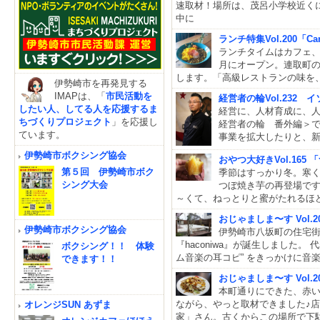
速取材！場所は、茂呂小学校近く
中に
ランチ特集Vol.200「
ランチタイムはカフェ、
月にオープン。連取町
します。「高級レストランの味を
伊勢崎市を再発見する
IMAPは、「
市民活動を
経営者の輪Vol.232
したい人、してる人を応援するま
経営に、人材育成に、
ちづくりプロジェクト
」を応援し
経営者の輪 番外編＞
ています。
事業を拡大したりと、
伊勢崎市ボクシング協会
おやつ大好きVol.16
第５回 伊勢崎市ボク
季節はすっかり冬。寒く
シング大会
つぼ焼き芋の再登場です(
～くて、ねっとりと蜜がたれるほ
おじゃましま〜す Vol.2
伊勢崎市ボクシング協会
伊勢崎市八坂町の住宅
『haconiwa』が誕生しました
ボクシング！！ 体験
ム音楽の耳コピ” をきっかけに音
できます！！
おじゃましま〜す Vol
本町通りにできた、赤
ながら、やっと取材できました♪店
オレンジSUN あずま
家」さん。古くからこの場所で下