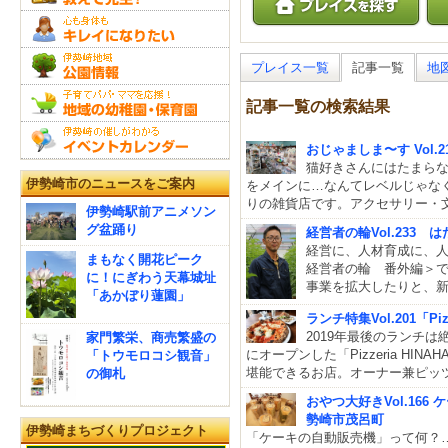
プレイス一覧
記事一覧
地
記事一覧の検索結果
おじゃましま〜す Vol.
猫好きさんにはたまらな
伊勢崎市のニュースをご案内
をメインに…なんてレベルじゃなく
りの雑貨店です。アクセサリー・
伊勢崎駅前アニメソン
グ盆踊り
経営者の輪Vol.233
経営に、人材育成に、
まもなく開花ピーク
経営者の輪 番外編＞
に！にぎわう天幕城址
事業を拡大したりと、
「あかぼり蓮園」
ランチ特集Vol.201「Pi
2019年最後のランチ
家門繁栄、商売繁盛の
にオープンした「Pizzeria H
「トウモロコシ観音」
堪能できるお店。オーナー兼ピッ
の御札
おやつ大好きVol.166
勢崎市茂呂町
伊勢崎まちづくりプロジェクト
「ケーキの自動販売機」って何？…