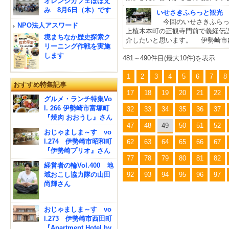
オレンジカフェほほえ
み 8月6日（木）です
いせさきふらっと観光
今回のいせさきふらっと
NPO法人アスワード
上植木本町の正観寺門前で義経伝
境まちなか歴史探索ク
介したいと思います。 伊勢崎市
リーニング作戦を実施
します
481～490件目(最大10件)を表示
1
2
3
4
5
6
7
8
おすすめ特集記事
17
18
19
20
21
22
グルメ・ランチ特集Vo
l. 266 伊勢崎市富塚町
32
33
34
35
36
37
『焼肉 おおうし』さん
47
48
49
50
51
52
おじゃましま～す vo
l.274 伊勢崎市昭和町
62
63
64
65
66
67
『伊勢崎プリオ』さん
77
78
79
80
81
82
経営者の輪Vol.400 地
92
93
94
95
96
97
域おこし協力隊の山田
尚輝さん
おじゃましま～す vo
l.273 伊勢崎市西田町
『Apartment Hotel by