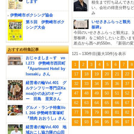
します
校生まで打ち込んでき
い、会社の得意分野な
み
伊勢崎市ボクシング協会
いせさきふらっと観光 
第５回 伊勢崎市ボク
板碑』
シング大会
今回のいせさきふらっと観光は、
形板碑』をご紹介したいと思いま
差点から西へ約550m、『新宿の変
おすすめ特集記事
121～130件目(最大10件)を表示
おじゃましま～す vo
l.273 伊勢崎市西田町
1
2
3
4
5
6
7
8
『Apartment Hotel by
Isesaki』さん
17
18
19
20
21
22
経営者の輪Vol.401 グ
32
33
34
35
36
37
ルテンフリー専門店Ka
47
48
49
50
51
52
noa(かのあ)のオーナ
ー 田島 里実さん
62
63
64
65
66
67
グルメ・ランチ特集Vo
77
78
79
80
81
82
l. 266 伊勢崎市富塚町
『焼肉 おおうし』さん
92
93
94
95
96
97
経営者の輪Vol.400 地
域おこし協力隊の山田