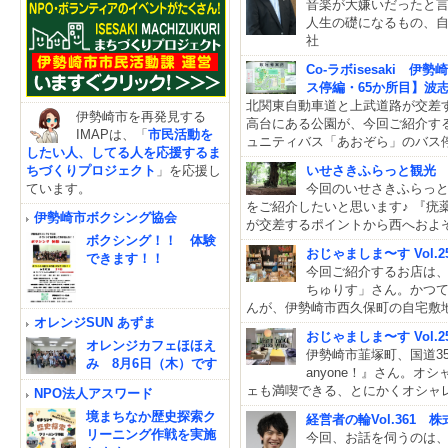
音楽が大嫌いだったと
人生の礎になるもの、
社
Co-ラボisesaki
ス停編・65か所目】波
北関東自動車道と上武道路が交差
伊勢崎市を再発見する
高台にある公園が、今回ご紹介す
IMAPは、「
市民活動を
ュニティバス「あおぞら」のバス
したい人、してる人を応援するま
ちづくりプロジェクト
」を応援し
いせさきふらっと観光
ています。
今回のいせさきふらっ
をご紹介したいと思います♪ 『疣
伊勢崎市ボクシング協会
が交差するポイントから西へおよそ
ボクシング！！ 体験
おじゃましま〜す Vol
できます！！
今回ご紹介するお店は、
ちゅりす」さん。かつ
んが、伊勢崎市西久保町の自宅敷
オレンジSUN あずま
おじゃましま〜す Vol.25
オレンジカフェほほえ
伊勢崎市韮塚町、国道354
み 8月6日（木）です
anyone！』さん。
ェも満喫できる、とにかくオシャ
NPO法人アスワード
境まちなか歴史探索ク
経営者の輪Vol.361
リーニング作戦を実施
今回、お話を伺うのは