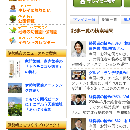
プレイス一覧
記事一覧
地
記事一覧の検索結果
経営者の輪Vol.363
責任者 濱田有希さん
伊勢崎市のニュースをご案内
今回、お話を伺うのは
ンの責任者を務める濱田
家門繁栄、商売繁盛の
定栄養ケア・ステーションを運営
「トウモロコシ観音」
の御札
グルメ・ランチ特集Vol
今回のランチは魚！伊
タジアム）北側に、昨年4月にオー
伊勢崎駅前アニメソン
な港町「小名浜」ご出身のご主人
グ盆踊り
経営者の輪Vol360～
まもなく開花ピーク
2024年6月の経営者の
に！にぎわう天幕城址
テック群馬営業所 所
「あかぼり蓮園」
さん、柏井建設株式会社 専務取
経営者の輪Vol.362
伊勢崎まちづくりプロジェクト
今回、お話を伺うのは