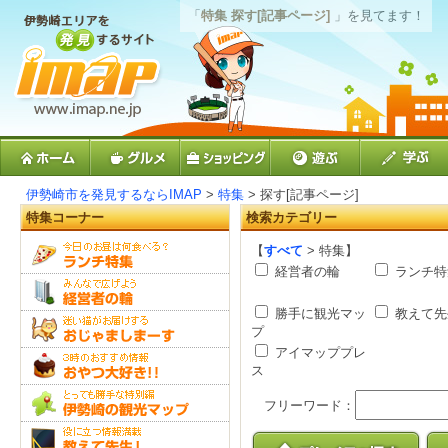
「
特集 探す[記事ページ]
」を見てます！
伊勢崎市を発見するならIMAP
>
特集
> 探す[記事ページ]
特集コーナー
検索カテゴリー
【
すべて
> 特集】
経営者の輪
ランチ特
勝手に観光マッ
教えて先
プ
アイマッププレ
ス
フリーワード：